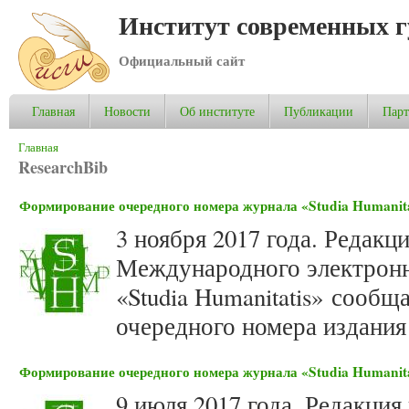
Институт современных 
Официальный сайт
Главная
Новости
Об институте
Публикации
Пар
Вы здесь
Главная
ResearchBib
Формирование очередного номера журнала «Studia Humanitat
3 ноября 2017 года. Редакц
Международного электронн
«Studia Humanitatis» сооб
очередного номера издания 
Формирование очередного номера журнала «Studia Humanitat
9 июля 2017 года. Редакция