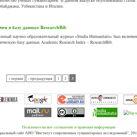
ничество ученых гуманитариев. В данном выпуске опубликованы статьи 
рбайджана, Узбекистана и Италии.
чен в базу данных ResearchBib
ронный научно-образовательный журнал «Studia Humanitatis» был включен
ческую базу данных Academic Research Index – ResearchBib.
3
« первая
‹ предыдущая
1
2
Пользовательское соглашение и правовая информация
иальный сайт АНО "Институт современных гуманитарных исследований", 201