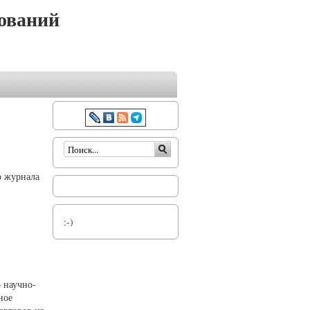
ований
Форма поиска
о журнала
:-)
 научно-
ное