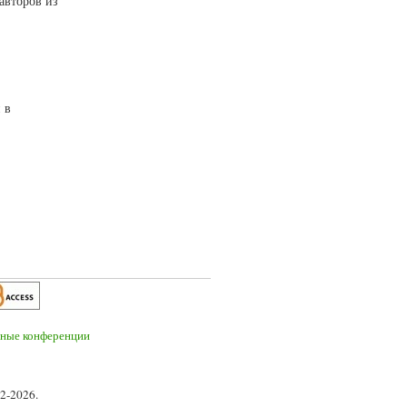
авторов из
 в
2-2026.