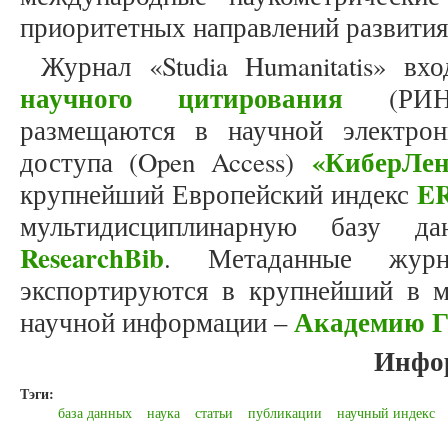
приоритетных направлений развити
Журнал «Studia Humanitatis» в
научного цитирования
(РИНЦ
размещаются в научной электрон
«КиберЛе
доступа (Open Access)
E
крупнейший Европейский индекс
мультидисциплинарную базу д
ResearchBib
. Метаданные журна
экспортируются в крупнейший в 
Академию Г
научной информации –
Инфо
Тэги:
база данных
наука
статьи
публикации
научный индекс