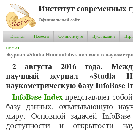
Институт современных 
Официальный сайт
Главная
Новости
Об институте
Публикации
Пар
Вы здесь
Главная
Журнал «Studia Humanitatis» включен в наукометри
2 августа 2016 года. Межд
научный журнал «Studia Hu
наукометрическую базу InfoBase In
InfoBase Index
представляет собо
базу данных, охватывающую нау
миру. Основной задачей InfoBase 
доступности и открытости на