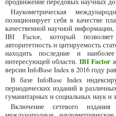
продвижение передовых научных дос
Наукометрическая международ
позиционирует себя в качестве пл
качественной научной информации, 
IBI Factor, который позволяе
авторитетность и цитируемость стат
находить последние и наиболе
IBI Factor
интересующей области.
ж
версии InfoBase Index в 2016 году рав
В базе InfoBase Index индексир
периодических изданий в различных
гуманитарных и социальных наук и 
Включение сетевого издани
международные наукометрически