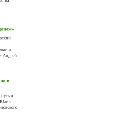
рства
донеж»
арский
и
льтета
 и Андрей
т
ла в
 путь и
е Юлия
оновского