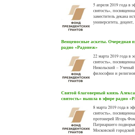
5 апреля 2019 года в 
святость», посвященн
заместитель декана ис
университета, доцент,
Венценосные аскеты. Очередная п
радио «Радонеж»
22 марта 2019 года в 
святость», посвященн
Никольский – Ученый 
философии и религиов
Святой благоверный князь Алекс
святость» вышла в эфире радио «
8 марта 2019 года в э
святость», посвященн
протоиерей Игорь Фоми
Патриаршего подворья
Московской городской