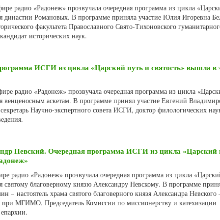
эфире радио «Радонеж» прозвучала очередная программа из цикла «Царск
ая династии Романовых. В программе приняла участие Юлия Игоревна Бе
торического факультета Православного Свято-Тихоновского гуманитарног
 кандидат исторических наук.
рограмма ИСГИ из цикла «Царский путь и святость» вышла в 
эфире радио «Радонеж» прозвучала очередная программа из цикла «Царск
ая венценосным аскетам. В программе принял участие Евгений Владими
секретарь Научно-экспертного совета ИСГИ, доктор филологических наук
едения.
андр Невский. Очередная программа ИСГИ из цикла «Царский 
Радонеж»
фире радио «Радонеж» прозвучала очередная программа из цикла «Царски
ая святому благоверному князю Александру Невскому. В программе приня
н – настоятель храма святого благоверного князя Александра Невского 
 при МГИМО, Председатель Комиссии по миссионерству и катехизации
 епархии.