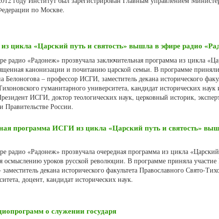
 2012 году Институт был зарегистрирован Главным управлением Министе
едерации по Москве.
з цикла «Царский путь и святость» вышла в эфире радио «Ра
ире радио «Радонеж» прозвучала заключительная программа из цикла «Ц
священная канонизации и почитанию царской семьи. В программе принял
 Белоногова – профессор ИСГИ, заместитель декана исторического факу
Тихоновского гуманитарного университета, кандидат исторических наук
Президент ИСГИ, доктор теологических наук, церковный историк, экспер
и Правительстве России.
ная программа ИСГИ из цикла «Царский путь и святость» выш
ире радио «Радонеж» прозвучала очередная программа из цикла «Царский
ая осмыслению уроков русской революции. В программе приняла участи
 заместитель декана исторического факультета Православного Свято-Тих
итета, доцент, кандидат исторических наук.
адиопрограмм о служении государя