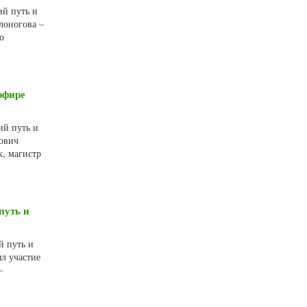
ий путь и
лоногова –
о
эфире
ий путь и
рович
, магистр
путь и
й путь и
л участие
–