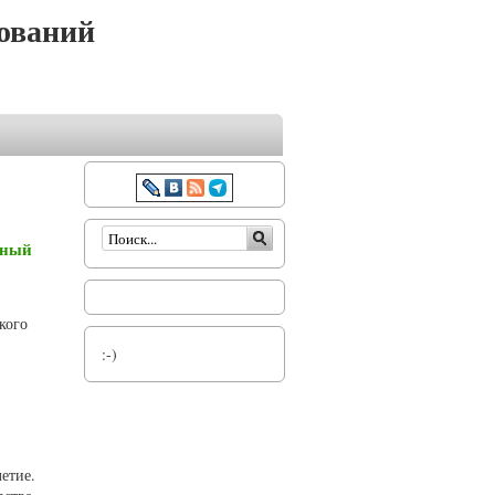
ований
Форма поиска
нный
кого
:-)
етие.