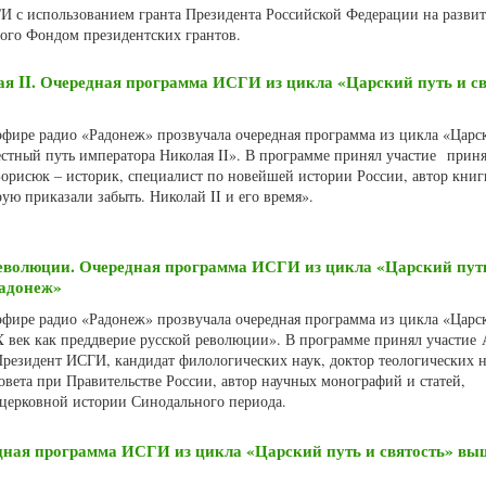
 с использованием гранта Президента Российской Федерации на разви
ного Фондом президентских грантов.
я II. Очередная программа ИСГИ из цикла «Царский путь и св
 эфире радио «Радонеж» прозвучала очередная программа из цикла «Царс
естный путь императора Николая II». В программе принял участие приня
орисюк – историк, специалист по новейшей истории России, автор книг
ую приказали забыть. Николай II и его время».
революции. Очередная программа ИСГИ из цикла «Царский пут
Радонеж»
 эфире радио «Радонеж» прозвучала очередная программа из цикла «Царс
IX век как преддверие русской революции». В программе принял участие
Президент ИСГИ, кандидат филологических наук, доктор теологических н
овета при Правительстве России, автор научных монографий и статей,
церковной истории Синодального периода.
дная программа ИСГИ из цикла «Царский путь и святость» вы