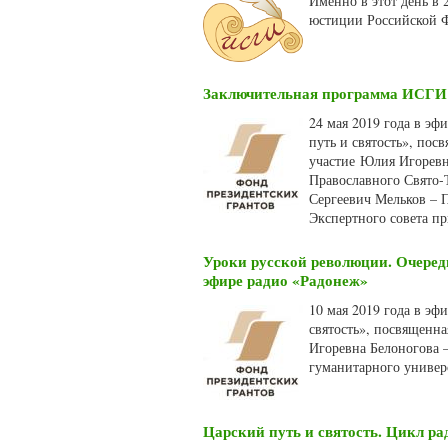
Именно в этот день в
юстиции Российской Ф
Заключительная программа ИСГИ и
24 мая 2019 года в эф
путь и святость», по
участие Юлия Игоревна
Православного Свято-
Сергеевич Мельков – 
Экспертного совета пр
Уроки русской революции. Очеред
эфире радио «Радонеж»
10 мая 2019 года в эф
святость», посвященн
Игоревна Белоногова –
гуманитарного универс
Царский путь и святость. Цикл р