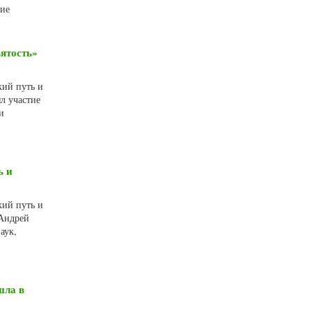
тие
ятость»
кий путь и
л участие
и
ь и
кий путь и
 Андрей
аук,
шла в