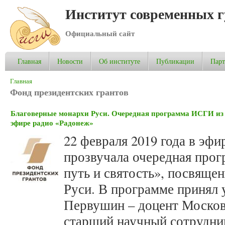
Институт современных 
Официальный сайт
Главная
Новости
Об институте
Публикации
Пар
Вы здесь
Главная
Фонд президентских грантов
Благоверные монархи Руси. Очередная программа ИСГИ из 
эфире радио «Радонеж»
22 февраля 2019 года в эф
прозвучала очередная прог
путь и святость», посвяще
Руси. В программе принял
Первушин – доцент Москов
старший научный сотрудни