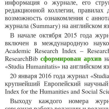
информация о журнале, его стру
редакционной коллегии, правилах 
возможность ознакомления с аннот
журнала (Summary) на английском я
В начале октября 2015 года журн
включен в международную науко
Academic Research Index – Resear
сформирован архив
ResearchBib
на
«Studia Humanitatis» на английском я
20 января 2016 года журнал «Studi
крупнейший Европейский научный 
Index for the Humanities and Social Sc
Выходу каждого номера журн
серьезная работа редакции и редакц