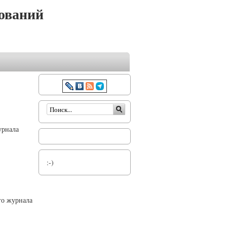
ований
Форма поиска
урнала
:-)
го журнала