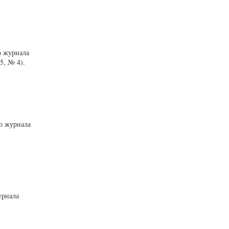
о журнала
5, № 4).
го журнала
урнала