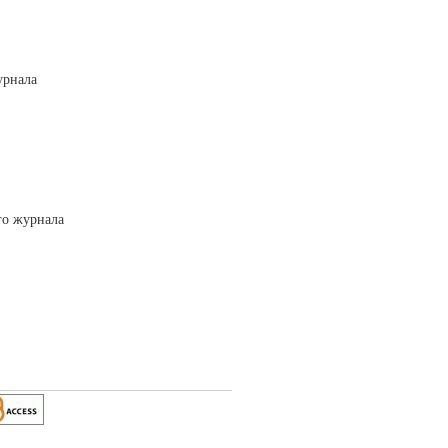
урнала
го журнала