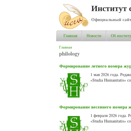
Институт 
Официальный сай
Главная
Новости
Об институ
Вы здесь
Главная
philology
Формирование летнего номера журн
1 мая 2026 года. Ред
«Studia Humanitatis» 
Формирование весеннего номера жу
1 февраля 2026 года.
«Studia Humanitatis» 