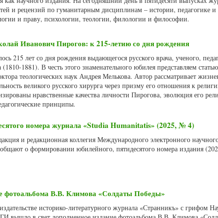
я как научного издания. На сегодняшний день в пятидесяти выпусках жу
атей и рецензий по гуманитарным дисциплинам – истории, педагогике и
логии и праву, психологии, теологии, филологии и философии.
олай Иванович Пирогов: к 215-летию со дня рождения
лось 215 лет со дня рождения выдающегося русского врача, ученого, педа
(1810-1881). В честь этого знаменательного юбилея представляем статью
тора теологических наук Андрея Мелькова. Автор рассматривает жизне
льность великого русского хирурга через призму его отношения к религ
изированы нравственные качества личности Пирогова, эволюция его рел
едагогические принципы.
ятого номера журнала «Studia Humanitatis» (2025, № 4)
Редакция и редакционная коллегия Международного электронного научног
сообщают о формировании юбилейного, пятидесятого номера издания (202
е фотоальбома В.В. Климова «Солдаты Победы»
В издательстве историко-литературного журнала «Странникъ» с грифом На
СГИ вышло в свет дополненное издание фотоальбома В.В. Климова «Сол