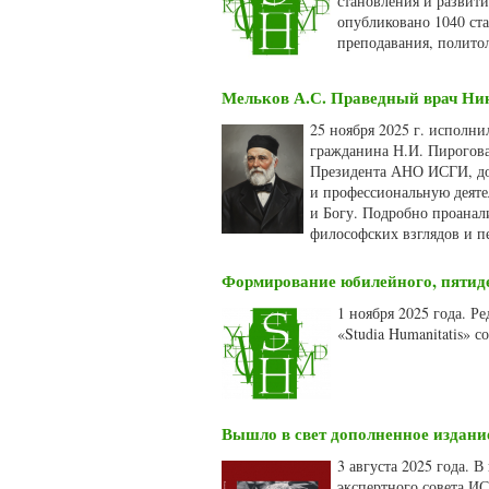
становления и развити
опубликовано 1040 ст
преподавания, полито
Мельков А.С. Праведный врач Ник
25 ноября 2025 г. исполни
гражданина Н.И. Пирогова 
Президента АНО ИСГИ, док
и профессиональную деяте
и Богу. Подробно проанал
философских взглядов и п
Формирование юбилейного, пятидес
1 ноября 2025 года. 
«Studia Humanitatis» 
Вышло в свет дополненное издани
3 августа 2025 года. 
экспертного совета И