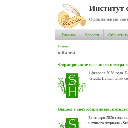
Институт 
Официальный сай
Главная
Новости
Об институ
Вы здесь
Главная
юбилей
Формирование весеннего номера жу
1 февраля 2026 года.
«Studia Humanitatis» 
Вышел в свет юбилейный, пятидеся
25 января 2026 года 
научного журнала «Stu