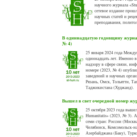
научного журнала «Stu
сетевое издание прошл
научных статей и рец
преподавания, полито
В одиннадцатую годовщину журнала
№ 4)
25 января 2024 года Между
одиннадцать лет. Именно в
надзору в сфере связи, и
номере (2023, № 4) опубли
заведений и научных орган
Рязань, Омск, Тольятти, Т
Таджикистана (Худжанд).
Вышел в свет очередной номер жур
25 октября 2023 года выше
Humanitatis» (2023, № 3).
семи стран: России (Москв
Челябинск, Комсомольск-на
Азербайджана (Баку), Турк