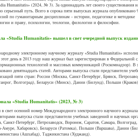
dia Humanitatis» (2024, № 3). За одиннадцать лет своего существования 
о серьезный путь. Всего в сорока пяти выпусках журнала опубликовано 
ензий по гуманитарным дисциплинам – истории, педагогике и методике
логии и праву, психологии, теологии, филологии и философии.
 «Studia Humanitatis» вышел в свет очередной выпуск издани
народному электронному научному журналу «Studia Humanitatis» исполн
 этот день в 2013 году наш журнал был зарегистрирован в Федеральной 
нформационных технологий и массовых коммуникаций (Роскомнадзор). В
ковано девятнадцать статей. Авторами выпуска стали представители уче
изаций пяти стран: России (Москва, Санкт-Петербург, Брянск, Петрозавод
аганрог, Волгоград), Беларуси (Минск), Дании (Билунд), Польши (Краков)
нала «Studia Humanitatis» (2023, № 3)
л в свет осенний номер Международного электронного научного журнала 
 Авторами выпуска стали представители учебных заведений и научных ор
а, Санкт-Петербург, Петрозаводск, Воронеж, Саратов, Самара, Волгоград,
-Амуре, Хабаровск), Беларуси (Ратомка), Польши (Варшава), Дании (Би
менистана (Ашхабад), Таджикистана (Худжанд).