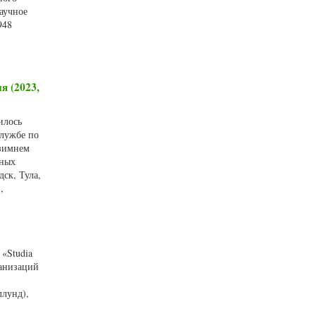
научное
948
я (2023,
илось
службе по
 зимнем
бных
ск, Тула,
,
«Studia
ганизаций
ллунд),