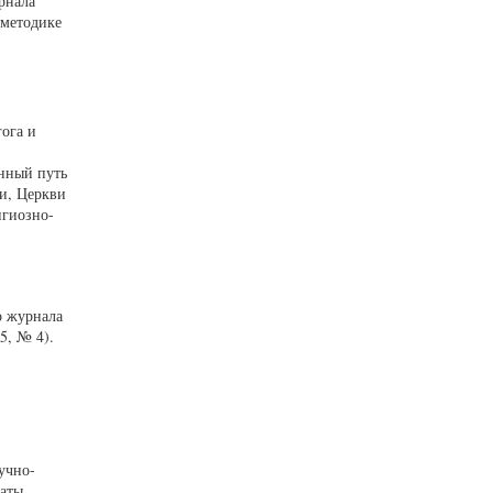
рнала
 методике
гога и
нный путь
ии, Церкви
игиозно-
о журнала
5, № 4).
учно-
даты