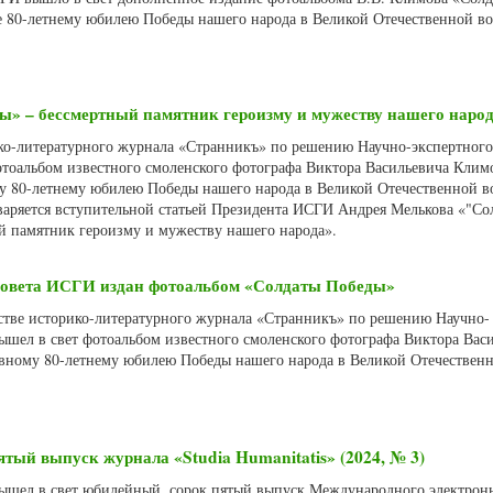
 80-летнему юбилею Победы нашего народа в Великой Отечественной во
» – бессмертный памятник героизму и мужеству нашего наро
ико-литературного журнала «Странникъ» по решению Научно-экспертного
тоальбом известного смоленского фотографа Виктора Васильевича Клим
 80-летнему юбилею Победы нашего народа в Великой Отечественной в
дваряется вступительной статьей Президента ИСГИ Андрея Мелькова «"Со
й памятник героизму и мужеству нашего народа».
совета ИСГИ издан фотоальбом «Солдаты Победы»
льстве историко-литературного журнала «Странникъ» по решению Научно-
ышел в свет фотоальбом известного смоленского фотографа Виктора Вас
вному 80-летнему юбилею Победы нашего народа в Великой Отечествен
тый выпуск журнала «Studia Humanitatis» (2024, № 3)
 вышел в свет юбилейный, сорок пятый выпуск Международного электрон