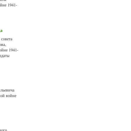
йне 1941-
да
 совета
ова,
ойне 1941-
лдаты
ильевича
ной войне
ного