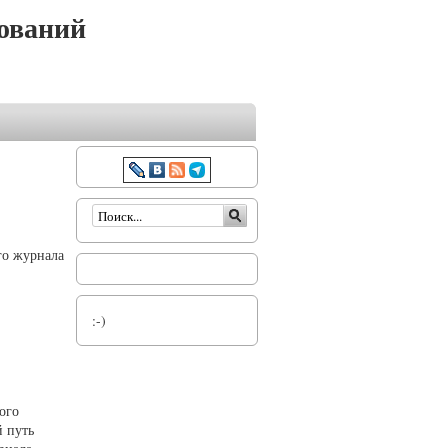
ований
Форма поиска
го журнала
:-)
ого
й путь