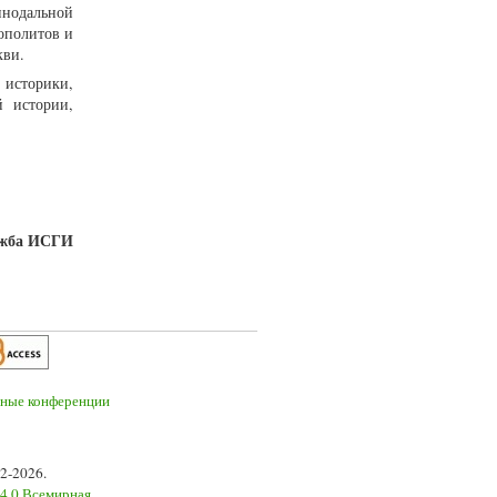
инодальной
ополитов и
ркви.
 историки,
й истории,
ужба ИСГИ
2-2026.
 4.0 Всемирная
.