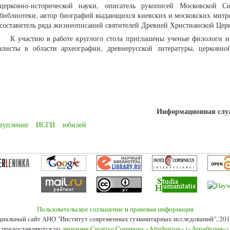
церковно-исторической науки, описатель рукописей Московской С
библиотеки, автор биографий выдающихся киевских и московских митр
составитель ряда жизнеописаний святителей Древней Христианской Це
К участию в работе круглого стола приглашены ученые филологи и
алисты в области археографии, древнерусской литературы, церковно
Информационная сл
тупление
ИСГИ
юбилей
Пользовательское соглашение и правовая информация
иальный сайт АНО "Институт современных гуманитарных исследований", 201
 предоставляются по
лицензии Creative Commons «Attribution» («Атрибуция»)