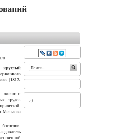
ований
го
Форма поиска
т круглый
ерковного
ого (1812-
ые жизни и
ных трудов
:-)
рической,
я Мелькова
 богослов,
ледователь
ественной