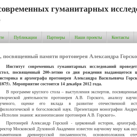
современных гуманитарных исслед
т
те
Публикации
Партнеры
Наши проекты
Контакты
, посвященный памяти протоиерея Александра Горско
Институт современных гуманитарных исследований проведе
стол, посвященный 200-летию со дня рождения выдающегося ц
историка и археографа протоиерея Александра Васильевича Горск
1875).
Мероприятие состоится 14 декабря 2012 года.
В программе круглого стола – выступления экспертов, посвященн
творческой деятельности протоиерея А.В. Горского, анализу науч
ученого, оценке его вклада в развитие отечественной исто
филологической и богословской наук. Презентация монографии Андре
«Исполин знания: жизнеописание протоиерея А.В. Горского».
Протоиерей Александр Горский - церковный историк, археограф,
ректор Московской Духовной Академии известен научному миру как исс
памятников древнерусской письменности, основоположник отеч