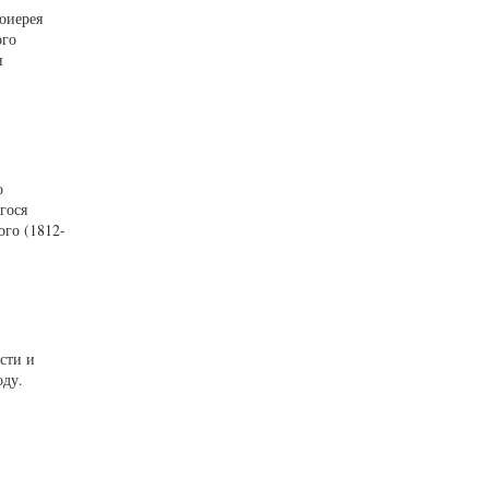
тоиерея
ого
и
о
гося
ого (1812-
сти и
оду.