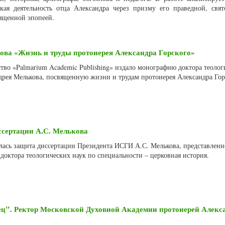
ская деятельность отца Александра через призму его праведной, свя
ященной эпопеей.
ова «Жизнь и труды протоиерея Александра Горского»
ство «Palmarium Academic Publishing» издало монографию доктора теоло
рея Мелькова, посвященную жизни и трудам протоиерея Александра Гор
ссертации А.С. Мелькова
оялась защита диссертации Президента ИСГИ А.С. Мелькова, представленн
доктора теологических наук по специальности – церковная история.
ец". Ректор Московской Духовной Академии протоиерей Алекс