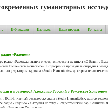
современных гуманитарных исслед
т
те
Публикации
Партнеры
Наши проекты
Контакты
 радио «Радонеж»
фире радио «Радонеж» вышла очередная передача из цикла «С Выши о Выш
енском Вышенском монастыре». В программе прозвучала очередная беседа
вным редактором журнала «Studia Humanitatis», доктором теологически
еофан и протоиерей Александр Горский о Рождестве Христовом
ент ИСГИ, главный редактор журнала «Studia Humanitatis», доктор теоло
ре радио «Радонеж» выступил на тему «Рождественский дар. Святитель 
кий о Рождестве Христовом».