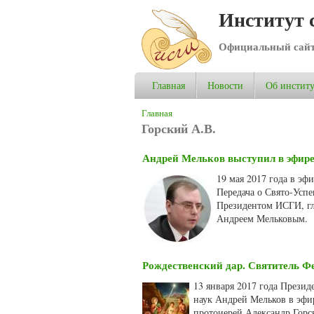
Институт 
Официальный сай
Главная
Новости
Об институ
Вы здесь
Главная
Горский А.В.
Андрей Мельков выступил в эфире
19 мая 2017 года в э
Передача о Свято-Усп
Президентом ИСГИ, гла
Андреем Мельковым.
Рождественский дар. Святитель Ф
13 января 2017 года Презид
наук Андрей Мельков в эфи
протоиерей Александр Горс