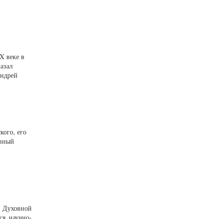
X веке в
азал
Андрей
кого, его
авный
й Духовной
ся научно-