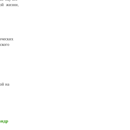
той жизни,
гических
ского
ой на
андр