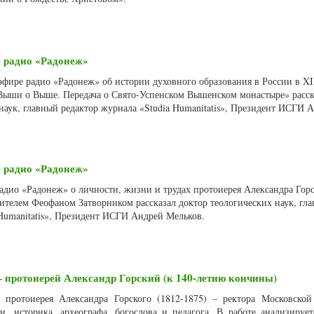
 радио «Радонеж»
 эфире радио «Радонеж» об истории духовного образования в России в XI
 Выши о Выше. Передача о Свято-Успенском Вышенском монастыре» расск
наук, главный редактор журнала «Studia Humanitatis», Президент ИСГИ 
 радио «Радонеж»
радио «Радонеж» о личности, жизни и трудах протоиерея Александра Горс
ителем Феофаном Затворником рассказал доктор теологических наук, гл
 Humanitatis», Президент ИСГИ Андрей Мельков.
 протоиерей Александр Горский (к 140-летию кончины)
 протоиерея Александра Горского (1812-1875) – ректора Московско
, историка, археографа, богослова и педагога. В работе анализирует