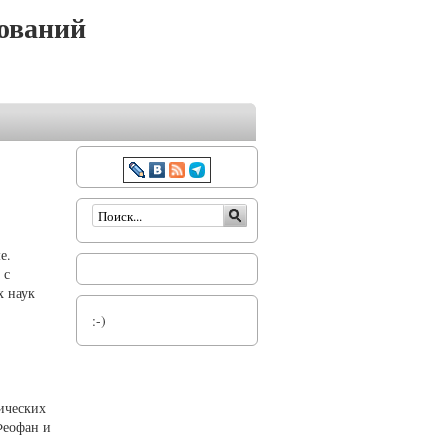
ований
Форма поиска
е.
 с
х наук
:-)
гических
Феофан и