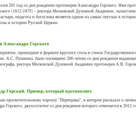
нился 201 год со дня рождения протоиерея Александра Горского. Имя про
ского (1812-1875) – ректора Московской Духовной Академии, талантлив
астыря, педагога и богослова является одним из самых светлых в истори
олы и истории Русской Церкви.
ея Александра Горского
оприятие, прошедшее в формате круглого стола в стенах Государственног
 им. А.С. Пушкина, было посвящено 200-летию со дня рождения выдающе
хеографа, ректора Московской Духовной Академии протоиерея А.В. Горск
др Горский. Пример, который вдохновляет
ью просветительскому порталу "Переправа", в котором рассказал о лично
ра Горского, двухсотлетие со дня рождения которого отмечается в 2012 г