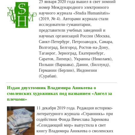
25 января 2020 года вышел в свет зимний
номер Международного электронного
научного журнала «Studia Humanitatis»
(2019, № 4). Авторами журнала стали
исследователи-гуманитарии,
представители учебных заведений и
научных организаций России (Москва,
Санкт-Петербург, Петрозаводск, Самара,
Волгоград, Белгород, Ростов-на-Дону,
Таганрог, Зерноград, Екатеринбург,
Саратов, Липецк), Украины (Николаев),
Польши (Варшава), Дании, (Биллунд),
Германии (Берлин), Индонезии
(Сурабая).
Издан двухтомник Владимира Аникеева о
смоленских художниках под названием «Ангел за
плечами»
11 декабря 2019 года. Редакция историко-
литературного журнала «Странникъ» при
содействии Фонда Вячеслава Заренкова
«Созидающий мир» выпустила в свет
книгу Владимира Аникеева о смоленских