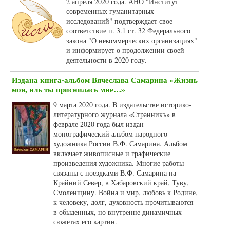
2 апреля 2020 года. АНО "Институт
современных гуманитарных
исследований" подтверждает свое
соответствие п. 3.1 ст. 32 Федерального
закона "О некоммерческих организациях"
и информирует о продолжении своей
деятельности в 2020 году.
Издана книга-альбом Вячеслава Самарина «Жизнь
моя, иль ты приснилась мне…»
9 марта 2020 года. В издательстве историко-
литературного журнала «Странникъ» в
феврале 2020 года был издан
монографический альбом народного
художника России В.Ф. Самарина. Альбом
включает живописные и графические
произведения художника. Многие работы
связаны с поездками В.Ф. Самарина на
Крайний Север, в Хабаровский край, Туву,
Смоленщину. Война и мир, любовь к Родине,
к человеку, долг, духовность прочитываются
в обыденных, но внутренне динамичных
сюжетах его картин.