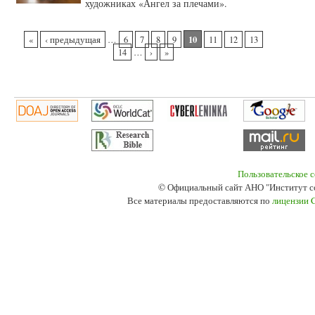
художниках «Ангел за плечами».
Страницы
10
«
‹ предыдущая
…
6
7
8
9
11
12
13
14
…
›
»
Пользовательское 
© Официальный сайт АНО "Институт с
Все материалы предоставляются по
лицензии 