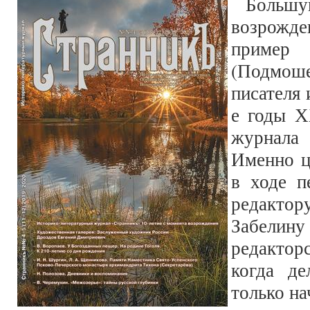
Боль
возрожд
приме
(Подмош
писателя 
е годы Х
журнала
Именно ц
в ходе п
редактор
Забели
редактор
когда де
только на