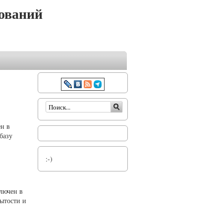
ований
Форма поиска
ен в
базу
:-)
лючен в
ытости и