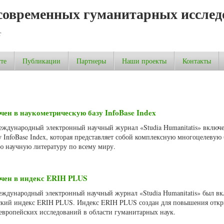
современных гуманитарных исслед
т
те
Публикации
Партнеры
Наши проекты
Контакты
чен в наукометрическую базу InfoBase Index
Международный электронный научный журнал «Studia Humanitatis» включ
 InfoBase Index, которая представляет собой комплексную многоцелевую 
 научную литературу по всему миру.
ючен в индекс ERIH PLUS
Международный электронный научный журнал «Studia Humanitatis» был вк
кий индекс ERIH PLUS. Индекс ERIH PLUS создан для повышения откр
европейских исследований в области гуманитарных наук.