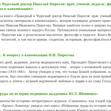
 Чудесный доктор Николай Пирогов: врач, ученый, педагог, ф
лы к канонизации)»
ана книга «Праведный и Чудесный доктор Николай Пирогов: врач, ученый
слитель (материалы к канонизации)», которая посвящена духовно-нрав
зни Николая Ивановича Пирогова. Впервые наиболее полно и широко по
лике святых великого хирурга России. Публикуются уникальные материал
 Пирогове как о религиозном мыслителе, философе и педагоге. Книга бу
читателей, в том числе врачам, студентам, историкам, философам,богос
. К вопросу о канонизации Н.И. Пирогова
х дней, академик, доктор медицинских наук, Президент Пироговского 
статье поднимает важную и актуальную тему – вопрос о возможной кано
ова (1810-1881). Автор убежден в том, что только Божий избранник, к
рогов, был способен совершать выдающиеся и благие дела на ниве враче
ворить и лечить с великой жертвенной любовью к людям и во славу Госп
труды по истории медицины академика Ю.Л. Шевченко»
здательстве историко-литературного журнала «Странникъ» под эгидой на
а «Хронос-Лимитед» увидела свет книга «Избранные труды по истории 
. Редактором-составителем издания является член Научно-экспертного с