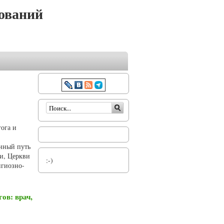
ований
Форма поиска
гога и
нный путь
ии, Церкви
:-)
игиозно-
ов: врач,