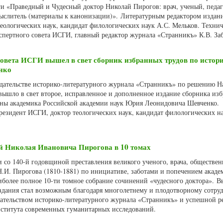
и «Праведный и Чудесный доктор Николай Пирогов: врач, ученый, педаг
слитель (материалы к канонизации)». Литературным редактором издани
еологических наук, кандидат филологических наук А.С. Мельков. Техни
кспертного совета ИСГИ, главный редактор журнала «Странникъ» К.В. За
овета ИСГИ вышел в свет сборник избранных трудов по истор
нко
издательстве историко-литературного журнала «Странникъ» по решению Н
вышло в свет второе, исправленное и дополненное издание сборника из
ины академика Российской академии наук Юрия Леонидовича Шевченко.
резидент ИСГИ, доктор теологических наук, кандидат филологических н
й Николая Ивановича Пирогова в 10 томах
зи со 140-й годовщиной преставления великого ученого, врача, обществен
 Н.И. Пирогова (1810-1881) по инициативе, заботами и попечением акад
более полное 10-ти томное собрание сочинений «чудесного доктора». Вы
здания стал возможным благодаря многолетнему и плодотворному сотру
дательством историко-литературного журнала «Странникъ» и успешной р
ститута современных гуманитарных исследований.