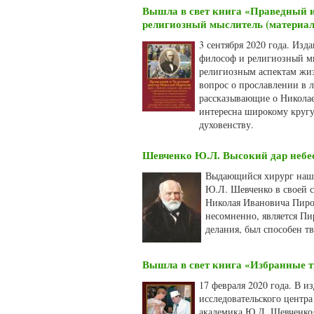
Вышла в свет книга «Праведный и
религиозный мыслитель (материа
3 сентября 2020 года. Изд
философ и религиозный мы
религиозным аспектам жи
вопрос о прославлении в 
рассказывающие о Николае
интересна широкому кругу 
духовенству.
Шевченко Ю.Л. Высокий дар небес
Выдающийся хирург наши
Ю.Л. Шевченко в своей 
Николая Ивановича Пирог
несомненно, является Пи
делания, был способен т
Вышла в свет книга «Избранные 
17 февраля 2020 года. В и
исследовательского центр
академика Ю.Л. Шевченко»