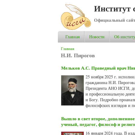
Институт 
Официальный сай
Главная
Новости
Об институ
Вы здесь
Главная
Н.И. Пирогов
Мельков А.С. Праведный врач Ник
25 ноября 2025 г. исполни
гражданина Н.И. Пирогова 
Президента АНО ИСГИ, док
и профессиональную деяте
и Богу. Подробно проанал
философских взглядов и п
Вышло в свет второе, дополненно
ученый, педагог, философ и рели
16 января 2024 года. В из