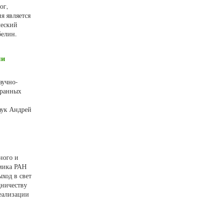
ог,
я является
ческий
белин.
ии
аучно-
бранных
аук Андрей
ного и
емика РАН
ход в свет
дничеству
еализации