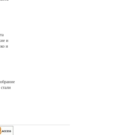
та
кие и
ко и
собрание
 стали