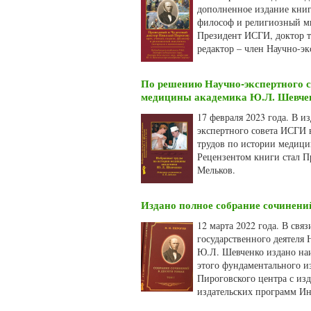
дополненное издание книг
философ и религиозный мы
Президент ИСГИ, доктор т
редактор – член Научно-э
По решению Научно-экспертного с
медицины академика Ю.Л. Шевче
17 февраля 2023 года. В 
экспертного совета ИСГИ 
трудов по истории медиц
Рецензентом книги стал П
Мельков.
Издано полное собрание сочинени
12 марта 2022 года. В свя
государственного деятеля
Ю.Л. Шевченко издано наи
этого фундаментального и
Пироговского центра с из
издательских программ Ин