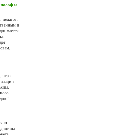
илософ и
, педагог,
ственным и
днимается
ы,
дет
ловам,
центра
низации
аким,
бного
одню!
учно-
медицины
овета