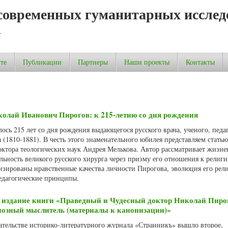
современных гуманитарных исслед
т
те
Публикации
Партнеры
Наши проекты
Контакты
олай Иванович Пирогов: к 215-летию со дня рождения
лось 215 лет со дня рождения выдающегося русского врача, ученого, педа
(1810-1881). В честь этого знаменательного юбилея представляем статью
тора теологических наук Андрея Мелькова. Автор рассматривает жизне
льность великого русского хирурга через призму его отношения к религ
изированы нравственные качества личности Пирогова, эволюция его рел
едагогические принципы.
е издание книги «Праведный и Чудесный доктор Николай Пирог
гиозный мыслитель (материалы к канонизации)»
дательстве историко-литературного журнала «Странникъ» вышло второе,