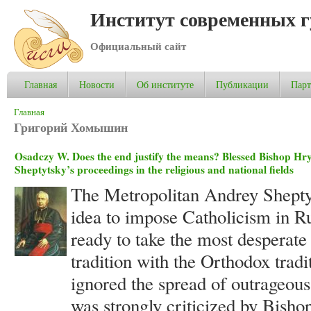
Институт современных 
Официальный сайт
Главная
Новости
Об институте
Публикации
Пар
Вы здесь
Главная
Григорий Хомышин
Osadczy W. Does the end justify the means? Blessed Bishop 
Sheptytsky’s proceedings in the religious and national fields
The Metropolitan Andrey Shepty
idea to impose Catholicism in Ru
ready to take the most desperate
tradition with the Orthodox tradi
ignored the spread of outrageous
was strongly criticized by Bis