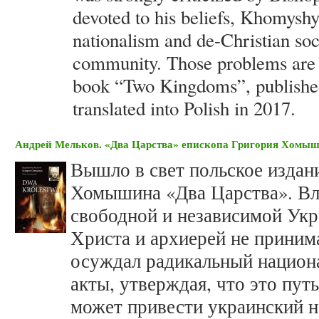
devoted to his beliefs, Khomys
nationalism and de-Christian soci
community. Those problems are t
book “Two Kingdoms”, published
translated into Polish in 2017.
Андрей Мельков. «Два Царства» епископа Григория Хомы
Вышло в свет польское издан
Хомышина «Два Царства». Вл
свободной и независимой Укр
Христа и архиерей не принима
осуждал радикальный национ
акты, утверждая, что это пут
может привести украинский н