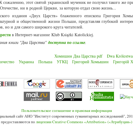
 сожалению, этот святой украинский мученик не получил такого же пр
Отечестве, ни в родной Церкви, за которую отдал свою жизнь...
ьского издания «Двух Царств» блаженного епископа Григория Хом
льтурной и общественной жизни Польши, представляя глубокий интерес
ов, но и для самого широкого круга читателей.
рести
в Интернет-магазине Klub Książki Katolickiej.
дания книги "Два Царства"
доступна по ссылке
.
Хомишин Два Царства pdf
Dwa Królestwa
личество
Украина
Польша
УГКЦ
Григорий Хомышин
Григорій 
Пользовательское соглашение и правовая информация
иальный сайт АНО "Институт современных гуманитарных исследований", 201
 предоставляются по
лицензии Creative Commons «Attribution» («Атрибуция»)