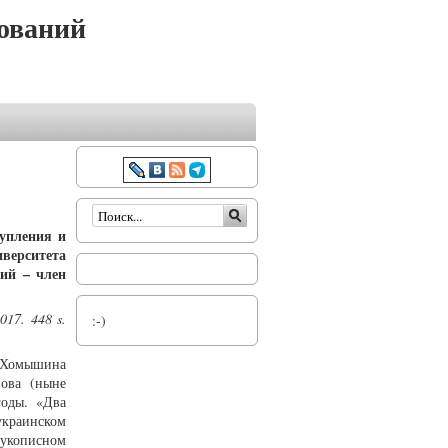
ований
Форма поиска
упления и
иверситета
чий – член
017. 448 s.
:-)
 Хомышина
вова (ныне
годы. «Два
украинском
укописном