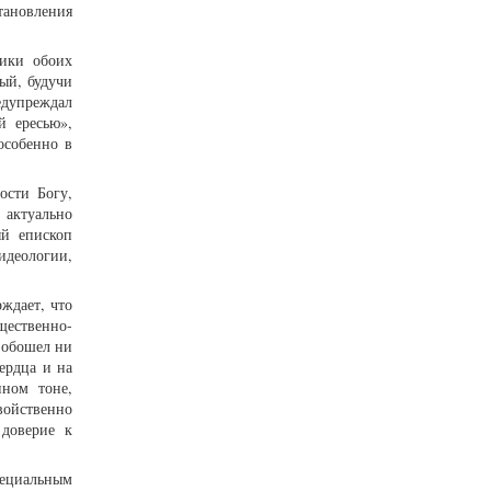
тановления
лики обоих
ый, будучи
едупреждал
й ересью»,
особенно в
ости Богу,
 актуально
ый епископ
идеологии,
ждает, что
щественно-
 обошел ни
ердца и на
нном тоне,
войственно
доверие к
пециальным