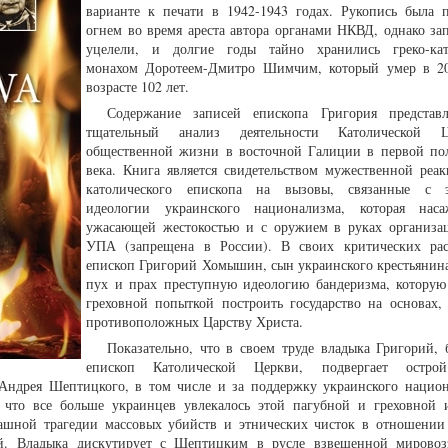
варианте к печати в 1942-1943 годах. Рукопись была 
огнем во время ареста автора органами НКВД, однако за
уцелели, и долгие годы тайно хранились греко-кат
монахом Доротеем-Дмитро Шимчим, который умер в 20
возрасте 102 лет.
Содержание записей епископа Григория представл
тщательный анализ деятельности Католической
общественной жизни в восточной Галиции в первой п
века. Книга является свидетельством мужественной реак
католического епископа на вызовы, связанные с э
идеологии украинского национализма, которая наса
ужасающей жестокостью и с оружием в руках организ
УПА (запрещена в России). В своих критических рас
епископ Григорий Хомышин, сын украинского крестьянина
пух и прах преступную идеологию бандеризма, которую
греховной попыткой построить государство на основах,
противоположных Царству Христа.
Показательно, что в своем труде владыка Григорий,
епископ Католической Церкви, подвергает остро
 Андрея Шептицкого, в том числе и за поддержку украинского национ
, что все больше украинцев увлекалось этой пагубной и греховной 
рашной трагедии массовых убийств и этнических чисток в отношении
ей. Владыка дискутирует с Шептицким в русле взвешенной мировоз