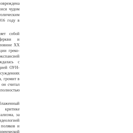
повреждена
писи чудом
олическим
16 году в
яет собой
 Церкви и
оловине ХХ
ции греко-
кспансией
ждалась с
ацией ОУН-
суждениях
, громит в
 он считал
 полностью
 блаженный
й критике
ализма, за
идеологией
 поляков и
зренческой