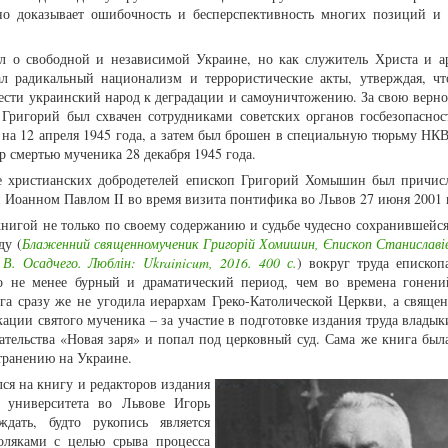
нно доказывает ошибочность и бесперспективность многих позиций и
 о свободной и независимой Украине, но как служитель Христа и а
л радикальный национализм и террористические акты, утверждая, чт
вести украинский народ к деградации и самоуничтожению. За свою верно
 Григорий был схвачен сотрудниками советских органов госбезопаснос
 на 12 апреля 1945 года, а затем был брошен в специальную тюрьму НКВ
р смертью мученика 28 декабря 1945 года.
е христианских добродетелей епископ Григорий Хомышин был причис
Иоанном Павлом II во время визита понтифика во Львов 27 июня 2001 
книгой не только по своему содержанию и судьбе чудесно сохранившейся
ду (
Блаженний священномученик Григорій Хомишин, Єпископ Станиславів
В. Осадчего. Люблін: Ukrainicum, 2016. 400 с.
) вокруг труда епископ
о не менее бурный и драматический период, чем во времена гонени
ига сразу же не угодила иерархам Греко-Католической Церкви, а свящ
ации святого мученика – за участие в подготовке издания труда владык
ательства «Новая заря» и попал под церковный суд. Сама же книга была
странению на Украине.
ся на книгу и редакторов издания
о университета во Львове Игорь
дать, будто рукопись является
оляками с целью срыва процесса