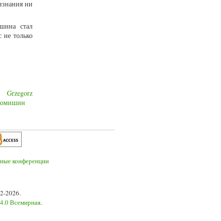
изнания ни
ышина стал
 не только
Grzegorz
Хомишин
2-2026.
 4.0 Всемирная
.