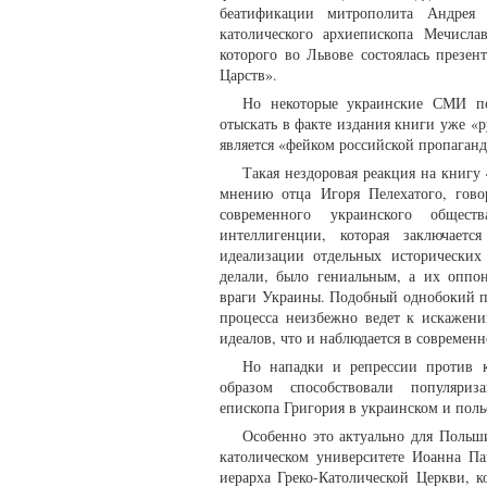
беатификации митрополита Андрея 
католического архиепископа Мечисл
которого во Львове состоялась презен
Царств».
Но некоторые украинские СМИ п
отыскать в факте издания книги уже «р
является «фейком российской пропаган
Такая нездоровая реакция на книгу
мнению отца Игоря Пелехатого, гов
современного украинского обще
интеллигенции, которая заключает
идеализации отдельных исторических
делали, было гениальным, а их оппон
враги Украины. Подобный однобокий п
процесса неизбежно ведет к искаже
идеалов, что и наблюдается в современ
Но нападки и репрессии против к
образом способствовали популяриз
епископа Григория в украинском и пол
Особенно это актуально для Польш
католическом университете Иоанна Па
иерарха Греко-Католической Церкви, 