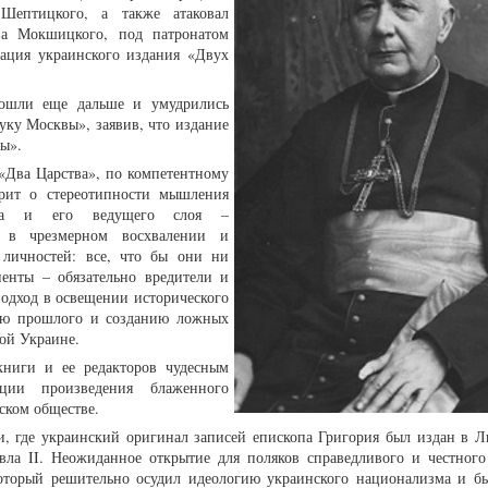
Шептицкого, а также атаковал
ава Мокшицкого, под патронатом
тация украинского издания «Двух
ошли еще дальше и умудрились
уку Москвы», заявив, что издание
ды».
 «Два Царства», по компетентному
орит о стереотипности мышления
ства и его ведущего слоя –
ся в чрезмерном восхвалении и
 личностей: все, что бы они ни
енты – обязательно вредители и
одход в освещении исторического
нию прошлого и созданию ложных
ной Украине.
ниги и ее редакторов чудесным
ации произведения блаженного
ьском обществе.
и, где украинский оригинал записей епископа Григория был издан в 
вла II. Неожиданное открытие для поляков справедливого и честного
который решительно осудил идеологию украинского национализма и б