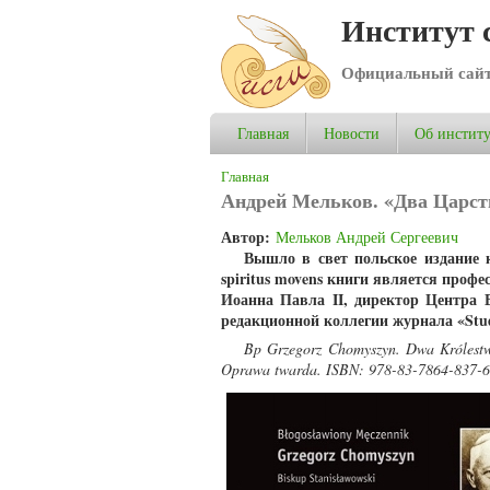
Институт 
Официальный сай
Главная
Новости
Об институ
Вы здесь
Главная
Андрей Мельков. «Два Царст
Автор:
Мельков Андрей Сергеевич
Вышло в свет польское издание
spiritus movens книги является проф
Иоанна Павла II, директор Центра 
редакционной коллегии журнала «Stud
Bp Grzegorz Chomyszyn. Dwa Królestw
Oprawa twarda. ISBN: 978-83-7864-837-6