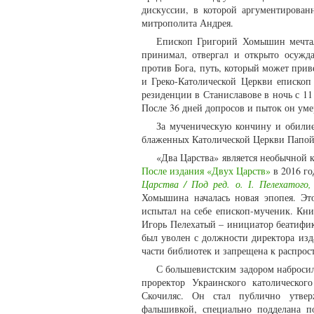
дискуссии, в которой аргументирова
митрополита Андрея.
Епископ Григорий Хомышин мечтал
принимал, отвергал и открыто осужда
против Бога, путь, который может при
и Греко-Католической Церкви епископ
резиденции в Станиславове в ночь с 11
После 36 дней допросов и пыток он уме
За мученическую кончину и обили
блаженных Католической Церкви Папой 
«Два Царства» является необычной 
После издания «Двух Царств»
в 2016 го
Царства / Под ред. о. І. Пелехатого, 
Хомышина началась новая эпопея. Эт
испытал на себе епископ-мученик. Кн
Игорь Пелехатый – инициатор беатифик
был уволен с должности директора изд
части библиотек и запрещена к распро
С большевистским задором набросил
проректор Украинского католическог
Скочиляс. Он стал публично утверж
фальшивкой, специально подделана п