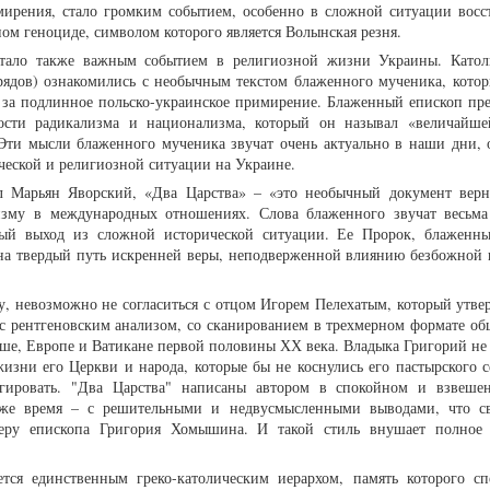
мирения, стало громким событием, особенно в сложной ситуации восс
ом геноциде, символом которого является Волынская резня.
стало также важным событием в религиозной жизни Украины. Като
рядов) ознакомились с необычным текстом блаженного мученика, котор
 за подлинное польско-украинское примирение. Блаженный епископ пр
ости радикализма и национализма, который он называл «величайше
Эти мысли блаженного мученика звучат очень актуально в наши дни, 
еской и религиозной ситуации на Украине.
ал Марьян Яворский, «Два Царства» – «это необычный документ верн
изму в международных отношениях. Слова блаженного звучат весьма
ный выход из сложной исторической ситуации. Ее Пророк, блаженн
на твердый путь искренней веры, неподверженной влиянию безбожной 
, невозможно не согласиться с отцом Игорем Пелехатым, который утвер
с рентгеновским анализом, со сканированием в трехмерном формате об
ше, Европе и Ватикане первой половины ХХ века. Владыка Григорий не
жизни его Церкви и народа, которые бы не коснулись его пастырского с
агировать. "Два Царства" написаны автором в спокойном и взвеше
о же время – с решительными и недвусмысленными выводами, что с
еру епископа Григория Хомышина. И такой стиль внушает полное 
ся единственным греко-католическим иерархом, память которого с