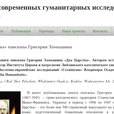
современных гуманитарных исслед
т
те
Публикации
Партнеры
Наши проекты
Контакты
ва» епископа Григория Хомышина
 книги епископа Григория Хомышина «Два Царства». Автором вст
ессор Института Церкви и патрологии Люблинского католического ун
Восточно-европейских исследований «Ucrainicum» Влодимерж Осад
ia Humanitatis».
a / Red. Ihor Pelechaty, Włodzimierz Osadczy. Kraków: Wydawnictwo AA, 2
.
В книге опубликованы записи епископа Григория
(1867-1945) – греко-католического ординария Станисла
Ивано-Франковск, Украина) в период с 1904 по 1945 
Царства» – это более чем 500 страничный манускрипт на 
языке, подготовленный блаженным епископом в р