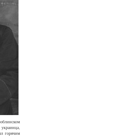
Люблинском
 украинца,
ыл горячим