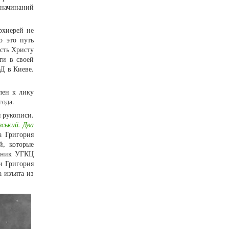
 начинаний
рхиерей не
о это путь
сть Христу
ти в своей
Д в Киеве.
лен к лику
года.
 рукописи.
ський. Два
а Григория
й, которые
енник УГКЦ
и Григория
 изъята из