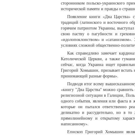
сторонником польско-украинского при
исторической памяти и правды о страшн
Появление книги «Два Царства» 
традиций (латинского и восточного об
горячим патриотом Украины, выступал
свою паству о пагубности и греховн
«идолопоклонством» и «сатанизмом». 
условиях сложной общественно-политич
Как справедливо замечает кардин
Католической Церкви, а также гуман
сейчас, когда Украина ищет правиль
Григорий Хомышин, призывает встать 
принимающей разные формы».
Подводя итог всему вышесказанному
«книгу "Два Царства" можно сравнить 
религиозной ситуации в Галиции, Поль
одного события, явления или факта в 
которые он пытался ответственно ре
деликатно и рассудительно, но в т
прямолинейному и открытому характ
написанному».
Епископ Григорий Хомышин являет