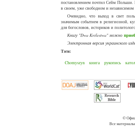
постановлением почтил Сейм Польши. К
в своем, уже свободном и независимом 
Очевидно, что выход в свет пол
значимым событием в религиозной, ку
для богословов, историков и политолог
приоб
Книгу "
Dwa Królestwa" можно
Электронная версия украинского из
Тэги:
Chomyszyn
книга
рукопись
като
© Офиц
Все материалы