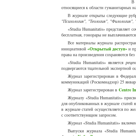
В 
относящиеся к области гуманитарных н
В журнале открыты следующие руб
"Психология", "Теология", "Филология",
«Studia Humanitatis» представляет 
бесплатная, гонорары не выплачиваютс
Все материалы журнала распростра
«Открытый доступ»
инициативой
и пр
права на произведения сохраняются без
«Studia Humanitatis» является
реце
подвергаются тщательной экспертной о
Журнал зарегистрирован в Федерал
коммуникаций (Роскомнадзор) 25 январ
Centre In
Журнал зарегистрирован в
Журналу «Studia Humanitatis» прис
для опубликованных в журнале статей 
в журнале статей осуществляется по же
с соответствующим запросом.
Журнал «Studia Humanitatis» включе
Выпуски журнала «Studia Humanit