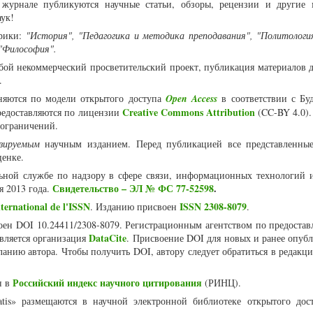
журнале публикуются научные статьи, обзоры, рецензии и другие 
аук!
рики:
"История", "Педагогика и методика преподавания", "Политология
 "Философия".
собой некоммерческий просветительский проект, публикация материалов 
я.
няются по модели открытого доступа
Open Access
в соответствии с Бу
Creative Commons Attribution
едоставляются по лицензии
(CC-BY 4.0).
 ограничений.
нзируемым
научным изданием. Перед публикацией все представленны
ценке.
ьной службе по надзору в сфере связи, информационных технологий 
Свидетельство – ЭЛ № ФС 77-52598
.
я 2013 года.
ternational de l'ISSN
ISSN 2308-8079
. Изданию присвоен
.
воен DOI 10.24411/2308-8079. Регистрационным агентством по предоста
DataCite
является организация
. Присвоение DOI для новых и ранее опуб
ланию автора. Чтобы получить DOI, автору следует обратиться в редакц
Российский индекс научного цитирования
н в
(РИНЦ).
atis» размещаются в научной электронной библиотеке открытого дос