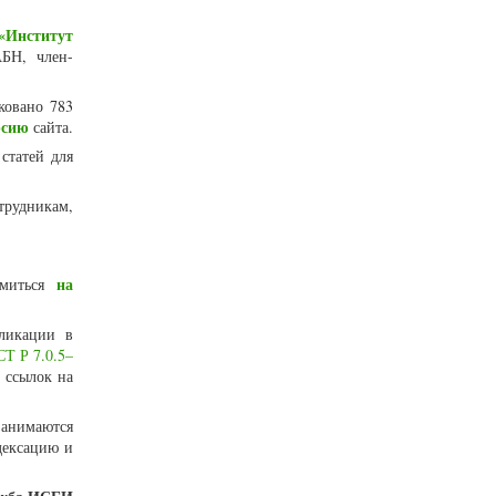
«Институт
БН, член-
ковано 783
рсию
сайта.
статей для
трудникам,
на
омиться
ликации в
Т Р 7.0.5–
 ссылок на
занимаются
дексацию и