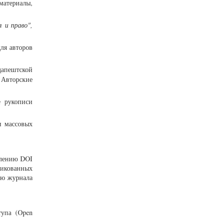
материалы,
 и право",
для авторов
дапештской
 Авторские
е рукописи
и массовых
влению DOI
ликованных
ию журнала
тупа (Open