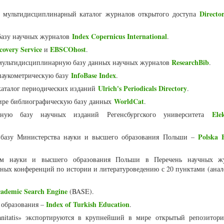
Directo
мультидисциплинарный каталог журналов открытого доступа
Index Copernicus International
базу научных журналов
.
overy Service
EBSCOhost
и
.
ResearchBib
мультидисциплинарную базу данных научных журналов
.
InfoBase Index
наукометрическую базу
.
Ulrich's Periodicals Directory
аталог периодических изданий
.
WorldCat
ире библиографическую базу данных
.
Ele
ную базу научных изданий Регенсбургского университета
Polska B
 базу Министерства науки и высшего образования Польши –
м науки и высшего образования Польши в Перечень научных ж
ных конференций по истории и литературоведению с 20 пунктами (анал
cademic Search Engine
(BASE).
Index of Turkish Education
 образования –
.
nitatis» экспортируются в крупнейший в мире открытый репозитор