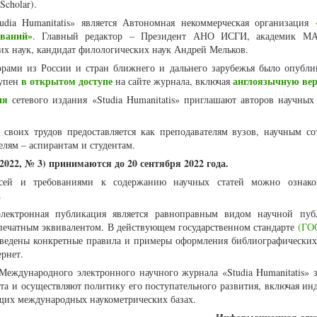
Scholar).
udia Humanitatis» является Автономная некоммерческая организация
ваний»
. Главный редактор – Президент АНО ИСГИ, академик МА
их наук, кандидат филологических наук Андрей Мельков.
торами из России и стран ближнего и дальнего зарубежья было опубли
в открытом доступе
англоязычную ве
тупен
на сайте журнала, включая
ия
сетевого издания «Studia Humanitatis» приглашают авторов научных 
 своих трудов предоставляется как преподавателям вузов, научным со
елям – аспирантам и студентам.
2022, № 3) принимаются до 20 сентября 2022 года.
сей и требованиями к содержанию научных статей можно ознак
.
лектронная публикация является равноправным видом научной пуб
ечатным эквивалентом. В действующем государственном стандарте
(ГОС
иведены конкретные правила и примеры оформления библиографических
рнет.
Международного электронного научного журнала «Studia Humanitatis» 
а и осуществляют политику его поступательного развития, включая ин
щих международных наукометрических базах.