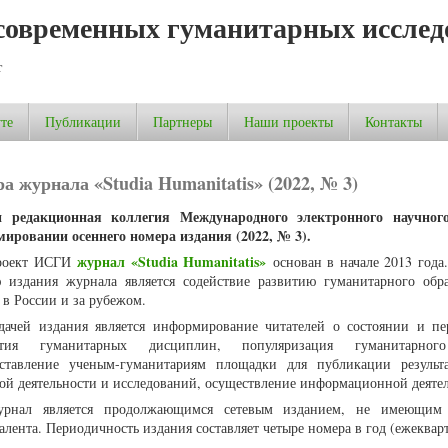
современных гуманитарных исслед
т
те
Публикации
Партнеры
Наши проекты
Контакты
 журнала «Studia Humanitatis» (2022, № 3)
 редакционная коллегия Международного электронного научног
мировании осеннего номера издания (2022, № 3).
журнал «Studia Humanitatis»
роект ИСГИ
основан в начале 2013 года
 издания журнала является содействие развитию гуманитарного обр
 в России и за рубежом.
дачей издания является информирование читателей о состоянии и пе
ития гуманитарных дисциплин, популяризация гуманитарног
оставление ученым-гуманитариям площадки для публикации результ
ой деятельности и исследований, осуществление информационной деяте
урнал является продолжающимся сетевым изданием, не имеющим 
алента. Периодичность издания составляет четыре номера в год (ежекварт