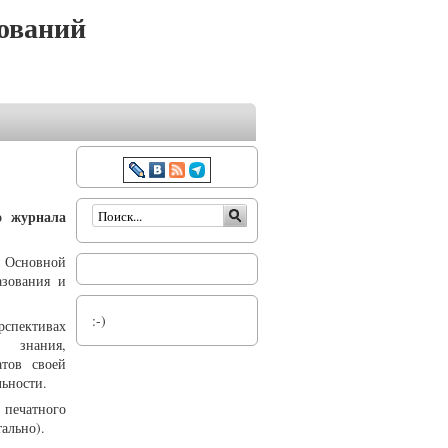
ований
Форма поиска
о журнала
. Основной
азования и
:-)
рспективах
о знания,
атов своей
льности.
печатного
ально).