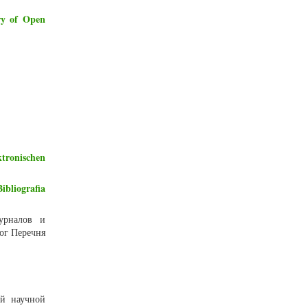
ry of Open
ktronischen
ibliografia
урналов и
ог Перечня
ий научной