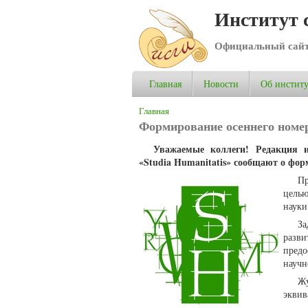
Институт 
Официальный сай
Главная
Новости
Об институ
Вы здесь
Главная
Формирование осеннего номера
Уважаемые коллеги! Редакция и
«Studia Humanitatis» сообщают о фор
П
целью
науки
За
разв
пред
научн
Ж
эквив