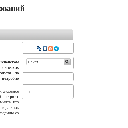
ований
Форма поиска
Успенском
огических
совета по
 подробно
ил духовное
:-)
 постриг с
мните, что
1 года инок
кадемию со