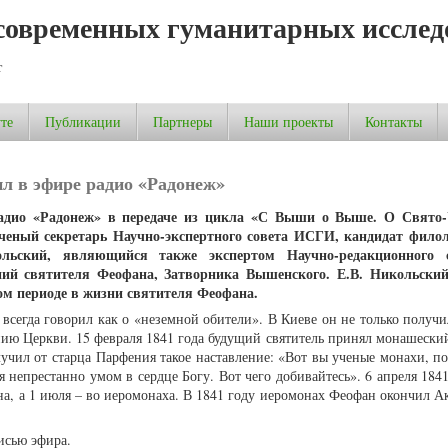
современных гуманитарных исслед
т
те
Публикации
Партнеры
Наши проекты
Контакты
л в эфире радио «Радонеж»
радио «Радонеж» в передаче из цикла «С Выши о Выше. О Свято-
ный секретарь Научно-экспертного совета ИСГИ, кандидат филол
льский, являющийся также экспертом Научно-редакционного 
ений святителя Феофана, Затворника Вышенского.
Е.В. Никольский
ом периоде в жизни святителя Феофана.
всегда говорил как о «неземной обители». В Киеве он не только получ
нию Церкви. 15 февраля 1841 года будущий святитель принял монашеский
учил от старца Парфения такое наставление: «Вот вы ученые монахи, по
я непрестанно умом в сердце Богу. Вот чего добивайтесь». 6 апреля 184
а, а 1 июля – во иеромонаха. В 1841 году иеромонах Феофан окончил А
исью эфира.