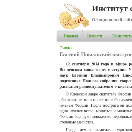
Институт 
Официальный сай
Главная
Новости
Об институ
Вы здесь
Главная
Евгений Никольский выступи
12 сентября 2014 года в эфире 
Вышенском монастыре» выступил Уче
наук Евгений Владимирович Нико
подготовке Полного собрания твор
рассказал радиослушателям о киевск
О Киевской лавре святитель Феофан 
образование, но и посвятил себя служе
именем Феофан. После пострига он пол
одно нужнее всего: молиться и молитьс
Феофан был рукоположен во иеродиакон
степенью магистра.
Предлагаем ознакомиться с аудиозап