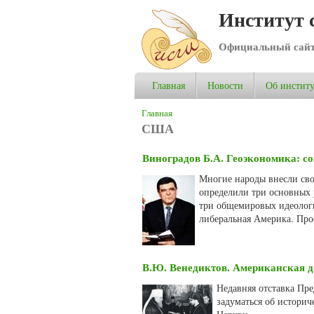
Институт 
Официальный сай
Главная
Новости
Об институ
Вы здесь
Главная
США
Виноградов Б.А. Геоэкономика: с
Многие народы внесли сво
определили три основных 
три общемировых идеологи
либеральная Америка. Про
В.Ю. Венедиктов. Американская д
Недавняя отставка Пр
задуматься об историч