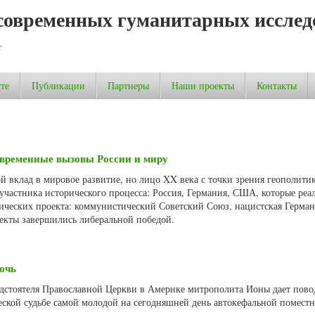
современных гуманитарных исслед
т
те
Публикации
Партнеры
Наши проекты
Контакты
овременные вызовы России и миру
й вклад в мировое развитие, но лицо XX века с точки зрения геополити
участника исторического процесса: Россия, Германия, США, которые реа
ческих проекта: коммунистический Советский Союз, нацистская Герман
екты завершились либеральной победой.
очь
едстоятеля Православной Церкви в Америке митрополита Ионы дает пово
еской судьбе самой молодой на сегодняшней день автокефальной помест