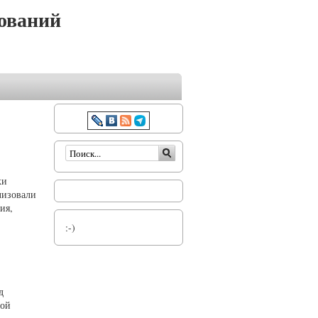
ований
Форма поиска
ки
лизовали
ия,
:-)
д
ной