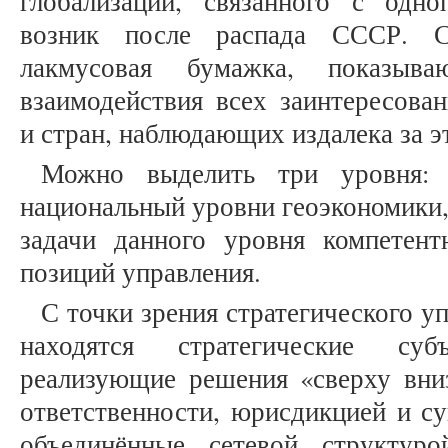
глобализации, связанного с одн
возник после распада СССР. С
лакмусовая бумажка, показыв
взаимодействия всех заинтересова
и стран, наблюдающих издалека за 
Можно выделить три уровня: 
национальный уровни геоэкономики,
задачи данного уровня компетент
позиций управления.
С точки зрения стратегического у
находятся стратегические су
реализующие решения «сверху вниз
ответственности, юрисдикцией и су
объединённые сетевой структур