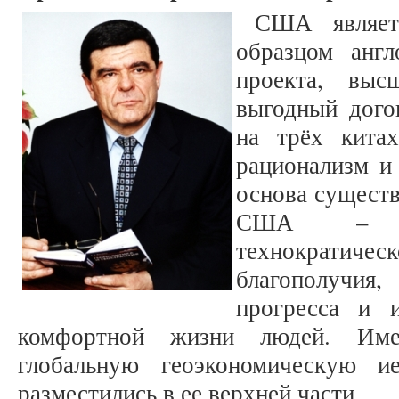
США являет
образцом англ
проекта, выс
выгодный дого
на трёх китах
рационализм и 
основа существ
США – пр
технократич
благополучи
прогресса и и
комфортной жизни людей. Име
глобальную геоэкономическую и
разместились в ее верхней части.