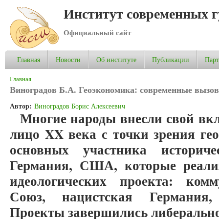
Институт современных 
Официальный сайт
Главная
Новости
Об институте
Публикации
Пар
Вы здесь
Главная
Виноградов Б.А. Геоэкономика: современные вызов
Автор:
Виноградов Борис Алексеевич
Многие народы внесли свой вкл
лицо XX века с точки зрения ге
основных участника историчес
Германия, США, которые реали
идеологических проекта: комм
Союз, нацистская Германия,
Проекты завершились либерально