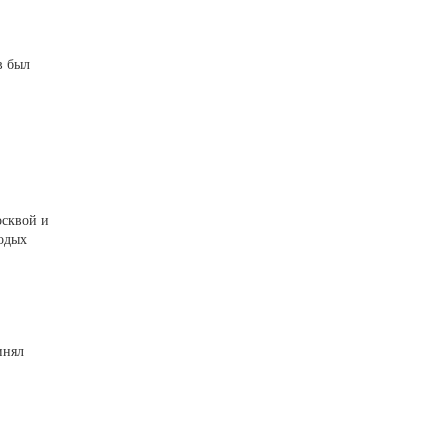
в был
осквой и
лодых
инял