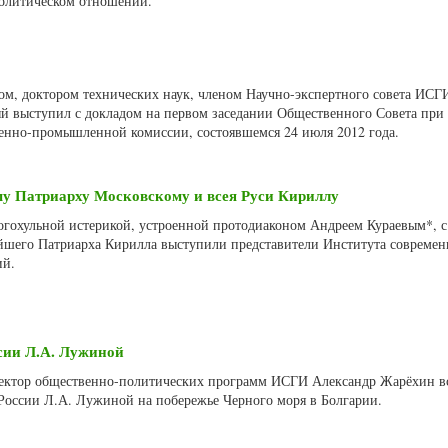
политическом отношении.
ом, доктором технических наук, членом Научно-экспертного совета ИСГ
й выступил с докладом на первом заседании Общественного Совета при
енно-промышленной комиссии, состоявшемся 24 июля 2012 года.
у Патриарху Московскому и всея Руси Кириллу
богохульной истерикой, устроенной протодиаконом Андреем Кураевым*, 
йшего Патриарха Кирилла выступили представители Института совреме
ий.
ссии Л.А. Лужиной
ректор общественно-политических программ ИСГИ Александр Жарёхин в
 России Л.А. Лужиной на побережье Черного моря в Болгарии.