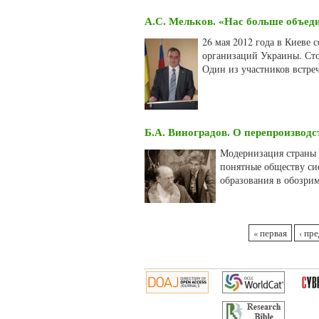
А.С. Мельков. «Нас больше объеди
26 мая 2012 года в Киеве 
организаций Украины. Ст
Один из участников встр
Б.А. Виноградов. О перепроизвод
Модернизация страны в
понятные обществу си
образования в обозри
Страницы
« первая
‹ пр