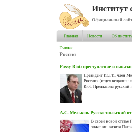
Институт 
Официальный сай
Главная
Новости
Об институ
Вы здесь
Главная
Россия
Pussy Riot: преступление и наказа
Президент ИСГИ, член Мо
России» (отдел вещания на
Riot. Предлагаем русский 
А.С. Мельков. Русско-польский о
В своей новой статье
значении визита Патри