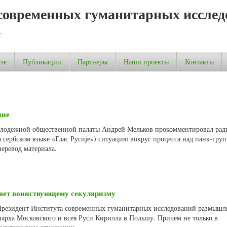
современных гуманитарных исслед
т
те
Публикации
Партнеры
Наши проекты
Контакты
ние
лодежной общественной палаты Андрей Мельков прокомментировал рад
 сербском языке «Глас Русиjе») ситуацию вокруг процесса над панк-груп
перевод материала.
твет воинствующему секуляризму
 Президент Института современных гуманитарных исследований размышл
арха Московского и всея Руси Кирилла в Польшу. Причем не только в