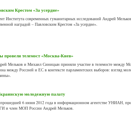
вским Крестом «За усердие»
ент Института современных гуманитарных исследований Андрей Мелько
венной наградой – Павловским Крестом «За усердие».
ы провели телемост «Москва-Киев»
дрей Мельков и Михаил Синицын приняли участие в телемосте между М
ина между Россией и ЕС в контексте парламентских выборов: взгляд мо
аины».
-Украинскую молодежную палату
 прошедшей 6 июня 2012 года в информационном агентстве УНИАН, пр
СГИ и член МОП России Андрей Мельков.