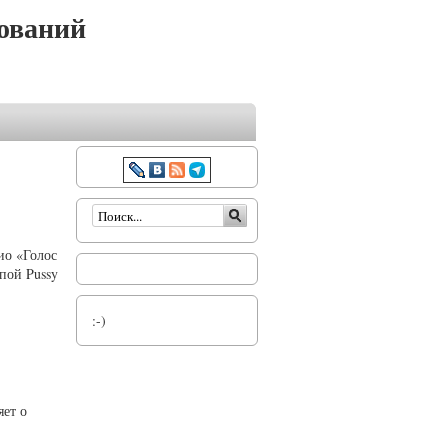
ований
Форма поиска
ио «Голос
пой Pussy
:-)
яет о