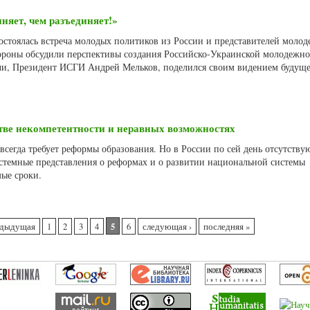
няет, чем разъединяет!»
состоялась встреча молодых политиков из России и представителей моло
ороны обсудили перспективы создания Российско-Украинской молодежно
ечи, Президент ИСГИ Андрей Мельков, поделился своим видением буду
стве некомпетентности и неравных возможностях
сегда требует реформы образования. Но в России по сей день отсутству
стемные представления о реформах и о развитии национальной системы
мые сроки.
5
едыдущая
1
2
3
4
6
следующая ›
последняя »