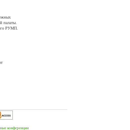
дежных
й палаты.
щего РУМП.
ют