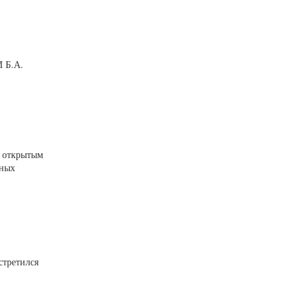
И Б.А.
с открытым
нных
стретился