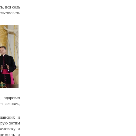
ь, вся соль
льствовать
, здоровая
т человек,
тианских и
орую хотим
человеку и
рпимость и