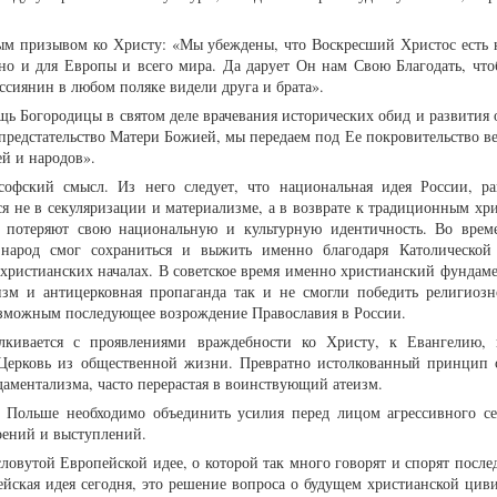
ым призывом ко Христу: «Мы убеждены, что Воскресший Христос есть 
 но и для Европы и всего мира. Да дарует Он нам Свою Благодать, чт
сиянин в любом поляке видели друга и брата».
ь Богородицы в святом деле врачевания исторических обид и развития
предстательство Матери Божией, мы передаем под Ее покровительство ве
й и народов».
софский смысл. Из него следует, что национальная идея России, р
я не в секуляризации и материализме, а в возврате к традиционным хр
 потеряют свою национальную и культурную идентичность. Во врем
й народ смог сохраниться и выжить именно благодаря Католическо
 христианских началах. В советское время именно христианский фундаме
еизм и антицерковная пропаганда так и не смогли победить религиозн
возможным последующее возрождение Православия в России.
лкивается с проявлениями враждебности ко Христу, к Евангелию, 
Церковь из общественной жизни. Превратно истолкованный принцип с
аментализма, часто перерастая в воинствующий атеизм.
 Польше необходимо объединить усилия перед лицом агрессивного се
роений и выступлений.
овутой Европейской идее, о которой так много говорят и спорят после
пейская идея сегодня, это решение вопроса о будущем христианской цив