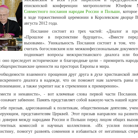
епископской конференции митрополитом Юзефом 
Совместного послания народам России и Польши
, которое
в ходе торжественной церемонии в Королевском дворце 
августа 2012 года.
Послание состоит из трех частей: «Диалог и при
«Прошлое в перспективе будущего», «Вместе пер
вызовами». Уникальность Послания состоит в том, что 
считать богословским или межконфессиональным документ
поднимает вопросы межхристианского диалога или бог
и оно преследует исторические и благородные цели – примирить народ
 общехристианские ценности на просторах Европы и мира.
необходимости взаимного прощения друг друга в духе христианской лю
 искреннего диалога в надежде, что он поможет нам залечить раны 
епонимание, а также укрепит нас в стремлении к примирению».
т мести и ненависти», - вот ключевые слова первой части Послания
е означает забвение. Память представляет собой важную часть нашей иде
 себе призыв, адресованный к политикам, общественным деятелям, уче
верующим, представителям Церквей. Этот призыв направлен на развити
и доверия между народами России и Польши перед лицом общих вызов
петентных комиссий и научных коллективов. «Их усилия позволя
стину, помогут развеять сомнения и избавиться от негативных стере