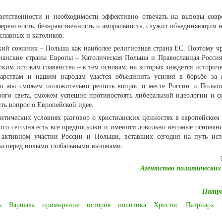
ветственности и необходимости эффективно отвечать на вызовы совр
ерентность, безнравственность и аморальность, служит объединяющим н
славных и католиков.
ский союзник – Польша как наиболее религиозная страна ЕС. Поэтому ч
тианские страны Европы – Католическая Польша и Православная Россия
ким истокам славянства – к тем основам, на которых зиждется историче
арствам и нашим народам удастся объединить усилия в борьбе за
 то мы сможем положительно решить вопрос о месте России и Поль
рого света, сможем успешно противостоять либеральной идеологии и с
ть вопрос о Европейской идее.
итических условиях разговор о христианских ценностях в европейском
того сегодня есть все предпосылки и имеются довольно весомые основан
 активном участии России и Польши, вставших сегодня на путь ист
ва перед новыми глобальными вызовами.
Агентство политических
Патр
ь
Варшава
примирение
история
политика
Христос
Патриарх