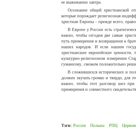
ее выживании завтра.
Осознание общей христианской от
которые порождает религиозная индифф
христиан Европы – прежде всего, право
В Европе у России есть стратегиче
важно, чтобы сегодня две самые хрис
путь примирения и возвращения к братс
наших народов. И если нашим госуд
христианские европейские ценности,
культурно-религиозном измерении Ста
гуманизму, сможем положительно реши
В сложившихся исторических и пол
должен звучать громко и твердо, для э
важно, чтобы этот разговор шел при
примирения и совместного свидетельст
Тэги:
Россия
Польша
РПЦ
Церков