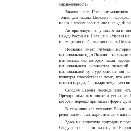
справедливость».
Заканчивается Послание молитвенн
только для наших Церквей и народов,
поляк в любом россиянине и каждый рос
Авторы документа уповают на помощ
между Россией и Польшей: «Уповая на 
примирения и сближения наших Церкве
Послание имеет глубокий историо
национальная идея Польши, заключаютс
ценностям, без которых наши народы
национального государства польски
национальной культуре, основанной на
культуры способствовал тому, что ат
нашего народа, благодаря чему стало 
Сегодня Европа периодически ста
Предпринимаются попытки устранить 
который нередко принимает форму фунд
В сложившихся условиях России и
релятивизма и антихристианских наст
Здесь мы вплотную подходим к пресл
Следует откровенно сказать, что Евро