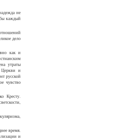
надежда не
обы каждый
 отношений
ликое дело
авно как и
истианским
ена утраты
й Церкви и
нт русской
ое чувство
ко Кресту.
ветскости,
куляризма,
днее время.
илизации и