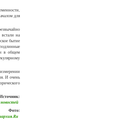
еменности,
ачалом для
резвычайно
 встали на
ское бытие
 подлинные
ши в общем
екулярному
 измерении
ия. И очень
орического
Источник:
 новостей
Фото:
иархия.Ru