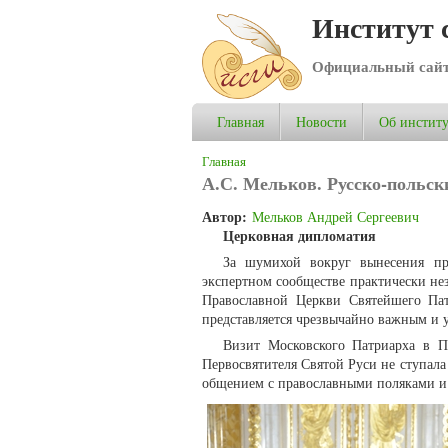
Институт 
Официальный сай
Главная
Новости
Об институ
Вы здесь
Главная
А.С. Мельков. Русско-польс
Автор:
Мельков Андрей Сергеевич
Церковная дипломатия
За шумихой вокруг вынесения пр
экспертном сообществе практически не
Православной Церкви Святейшего Па
представляется чрезвычайно важным и
Визит Московского Патриарха в П
Первосвятителя Святой Руси не ступал
общением с православными поляками и 