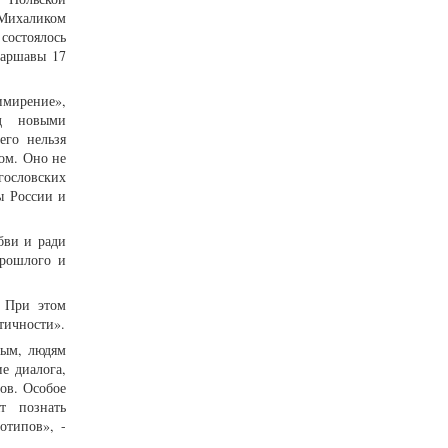
Михаликом
 состоялось
Варшавы 17
мирение»,
ед новыми
его нельзя
ом. Оно не
ословских
ы России и
бви и ради
прошлого и
. При этом
нтичности».
ным, людям
е диалога,
ов. Особое
т познать
отипов», -