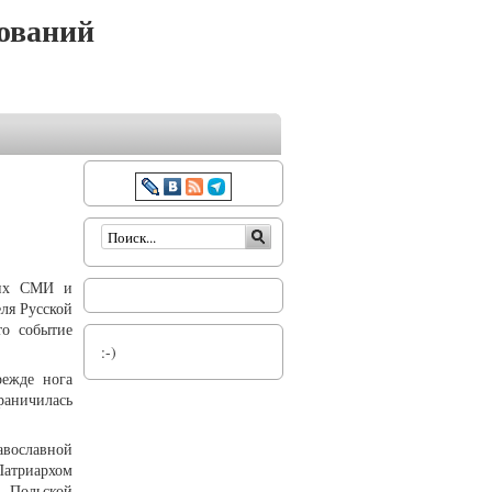
ований
Форма поиска
ких СМИ и
ля Русской
то событие
:-)
режде нога
раничилась
авославной
атриархом
 Польской