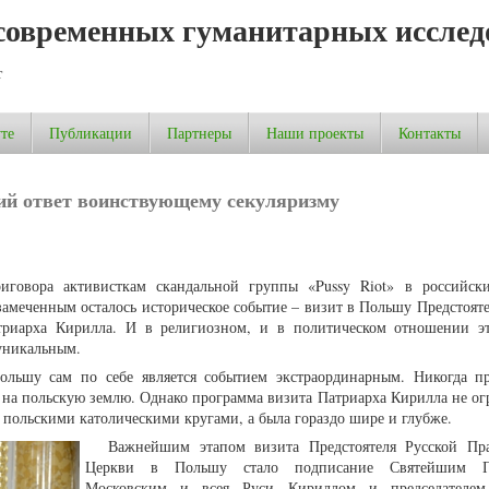
современных гуманитарных исслед
т
те
Публикации
Партнеры
Наши проекты
Контакты
кий ответ воинствующему секуляризму
иговора активисткам скандальной группы «Pussy Riot» в российс
замеченным осталось историческое событие – визит в Польшу Предстояте
триарха Кирилла. И в религиозном, и в политическом отношении э
 уникальным.
ольшу сам по себе является событием экстраординарным. Никогда п
а на польскую землю. Однако программа визита Патриарха Кирилла не ог
польскими католическими кругами, а была гораздо шире и глубже.
Важнейшим этапом визита Предстоятеля Русской Пр
Церкви в Польшу стало подписание Святейшим П
Московским и всея Руси Кириллом и председателем