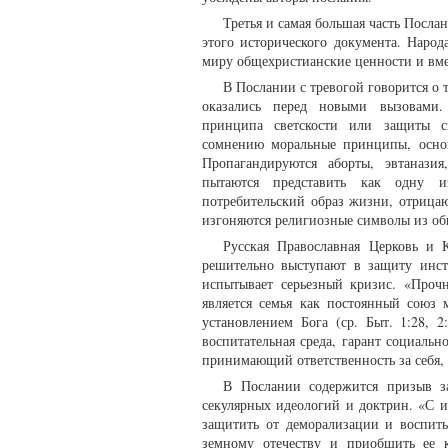
Третья и самая большая часть Посла
этого исторического документа. Народ
миру общехристианские ценности и вме
В Послании с тревогой говорится о 
оказались перед новыми вызовами.
принципа светскости или защиты с
сомнению моральные принципы, осно
Пропагандируются аборты, эвтанази
пытаются представить как одну и
потребительский образ жизни, отрица
изгоняются религиозные символы из об
Русская Православная Церковь и 
решительно выступают в защиту инст
испытывает серьезный кризис. «Проч
является семья как постоянный сою
установлением Бога (ср. Быт. 1:28, 
воспитательная среда, гарант социальн
принимающий ответственность за себя, 
В Послании содержится призыв з
секулярных идеологий и доктрин. «С 
защитить от деморализации и воспит
земному отечеству и приобщить ее к