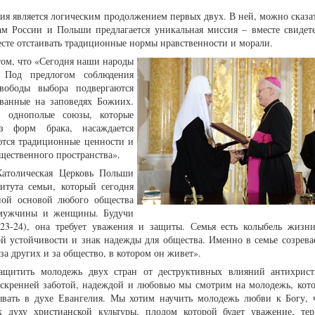
ния является логическим продолжением первых двух. В ней, можно сказат
ам России и Польши предлагается уникальная миссия – вместе свидете
сте отстаивать традиционные нормы нравственности и морали.
том, что «Сегодня наши народы
 Под предлогом соблюдения
вободы выбора подвергаются
ванные на заповедях Божиих.
я, однополые союзы, которые
з форм брака, насаждается
ются традиционные ценности и
щественного пространства».
Католическая Церковь Польши
итута семьи, который сегодня
ной основой любого общества
з мужчины и женщины. Будучи
2:23-24), она требует уважения и защиты. Семья есть колыбель жизни
ой устойчивости и знак надежды для общества. Именно в семье созревае
за других и за общество, в котором он живет».
ащитить молодежь двух стран от деструктивных влияний антихрис
искренней заботой, надеждой и любовью мы смотрим на молодежь, кот
ывать в духе Евангелия. Мы хотим научить молодежь любви к Богу, 
 духу христианской культуры, плодом которой будет уважение, те