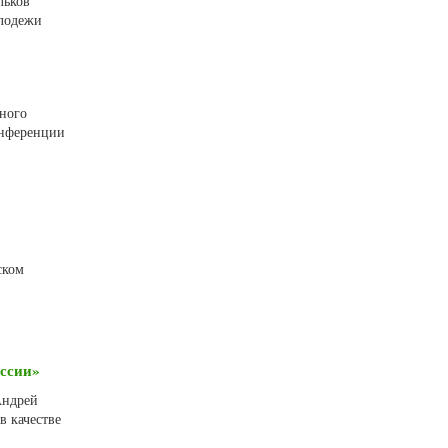
льков
олодежи
ьного
онференции
ском
оссии»
Андрей
в качестве