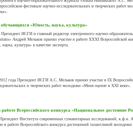
тронного научно-образовательного журнала «Studia Humanitatis» А.С. Ме
сероссийском фестивале научно-исследовательских и творческих работ м
ке».
 обучающихся «Юность, наука, культура»
а Президент ИСГИ и главный редактор электронного научно-образовател
nitatis» Андрей Мельков принял участие в работе XXXI Всероссийской к
наука, культура» в качестве эксперта.
 2012 года Президент ИСГИ А.С. Мельков принял участие в IX Всероссий
едовательских и творческих работ молодежи «Меня оценят в XXI веке».
 работе Всероссийского конкурса «Национальное достояние Р
а Президент Института современных гуманитарных исследований, к.ф.н. 
е в работе Всероссийского конкурса достижений талантливой молодежи 