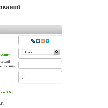
ований
Форма поиска
оссии»
 сессий
е России»
:-)
т в XXI
АЕ,