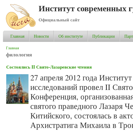
Институт современных 
Официальный сайт
Главная
Новости
Об институте
Публикации
Пар
Вы здесь
Главная
филология
Состоялись II Свято-Лазаревские чтения
27 апреля 2012 года Институ
исследований провел II Свято
Конференция, организованная
святого праведного Лазаря Ч
Китийского, состоялась в акт
Архистратига Михаила в Тро