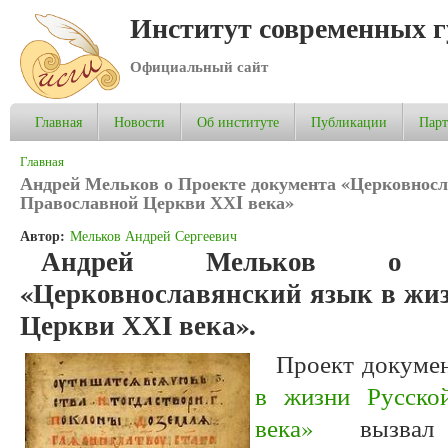
Институт современных 
Официальный сайт
Главная
Новости
Об институте
Публикации
Пар
Вы здесь
Главная
Андрей Мельков о Проекте документа «Церковносл
Православной Церкви ХХI века»
Автор:
Мельков Андрей Сергеевич
Андрей Мельков о П
«Церковнославянский язык в жи
Церкви ХХI века».
Проект докуме
в жизни Русско
века»
вызвал 