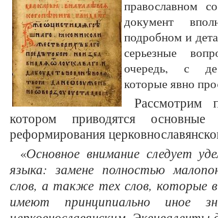
православном со
документ впол
подробном и дета
серьезные воп
очередь, с де
которые явно про
Рассмотрим 
котором приводятся основные 
реформирования церковнославянског
Основное внимание следует уде
«
языка: замене полностью малопо
слов, а также тех слов, которые в
имеют принципиально иное зн
церковнославянским. Эквиваленты д