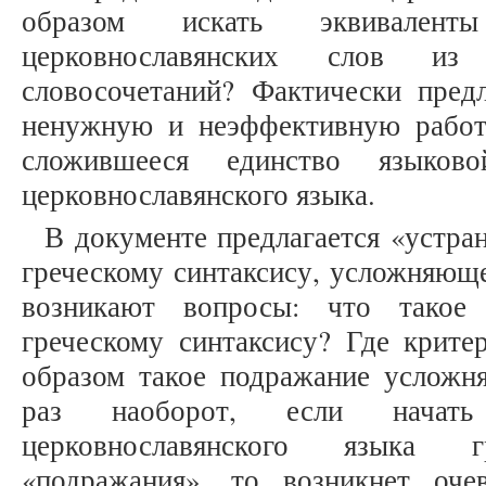
образом искать эквивалент
церковнославянских слов из 
словосочетаний? Фактически предл
ненужную и неэффективную работу
сложившееся единство языко
церковнославянского языка.
В документе предлагается «устра
греческому синтаксису, усложняюще
возникают вопросы: что такое 
греческому синтаксису? Где крите
образом такое подражание усложня
раз наоборот, если начат
церковнославянского языка гр
«подражания», то возникнет оче