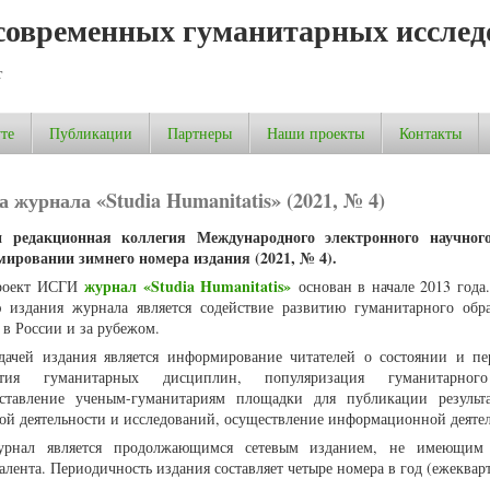
современных гуманитарных исслед
т
те
Публикации
Партнеры
Наши проекты
Контакты
 журнала «Studia Humanitatis» (2021, № 4)
 редакционная коллегия Международного электронного научног
мировании зимнего номера издания (2021, № 4).
журнал «Studia Humanitatis»
роект ИСГИ
основан в начале 2013 года
 издания журнала является содействие развитию гуманитарного обр
 в России и за рубежом.
дачей издания является информирование читателей о состоянии и пе
ития гуманитарных дисциплин, популяризация гуманитарног
оставление ученым-гуманитариям площадки для публикации результ
ой деятельности и исследований, осуществление информационной деяте
урнал является продолжающимся сетевым изданием, не имеющим 
алента. Периодичность издания составляет четыре номера в год (ежекварт