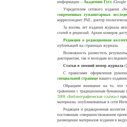
Академию Гугл
информации –
(Google 
Учредителем сетевого издания «St
современных гуманитарных исследо
корреспондент РАЕ, доктор теологическ
За восемь лет издания журнала ав
статей и рецензий. Архив номеров дос
Редакция
редакционная коллег
и
публикаций на страницах журнала.
Возможность разместить результаты
докторантам, так и молодым исследоват
Статьи в зимний номер журнала (2
С правилами оформления рукопи
специальной странице
нашего издания
Обращаем внимание на то, что э
сравнении с традиционным бумажным п
2008 «Библиографическая ссылка»
) пр
материалы, опубликованные в сети Инте
Редакция и редакционная коллегия 
постоянным совершенствованием проект
размещение материалов издания в веду