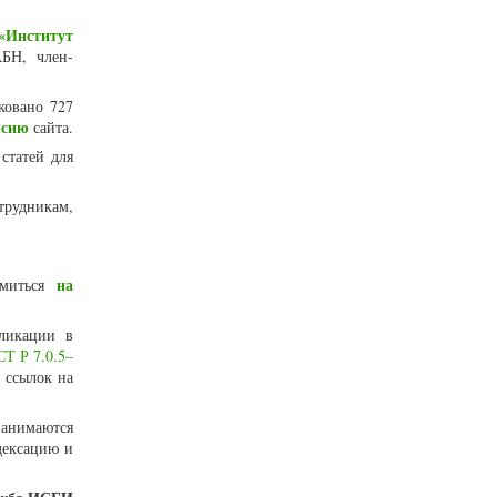
«Институт
БН, член-
ковано 727
рсию
сайта.
статей для
трудникам,
на
омиться
ликации в
Т Р 7.0.5–
 ссылок на
занимаются
дексацию и