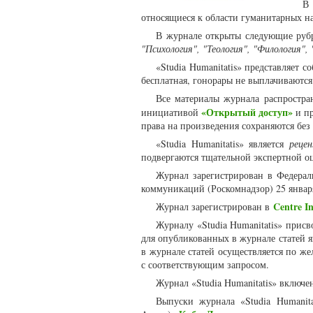
В 
относящиеся к области гуманитарных н
В журнале открыты следующие руб
"Психология", "Теология", "Филология",
«Studia Humanitatis» представляет 
бесплатная, гонорары не выплачиваютс
Все материалы журнала распростра
«Открытый доступ»
инициативой
и пр
права на произведения сохраняются без
«Studia Humanitatis» является
реце
подвергаются тщательной экспертной о
Журнал зарегистрирован в Федерал
коммуникаций (Роскомнадзор) 25 январ
Centre In
Журнал зарегистрирован в
Журналу «Studia Humanitatis» прис
для опубликованных в журнале статей 
в журнале статей осуществляется по же
с соответствующим запросом.
Журнал «Studia Humanitatis» включе
Выпуски журнала «Studia Humanit