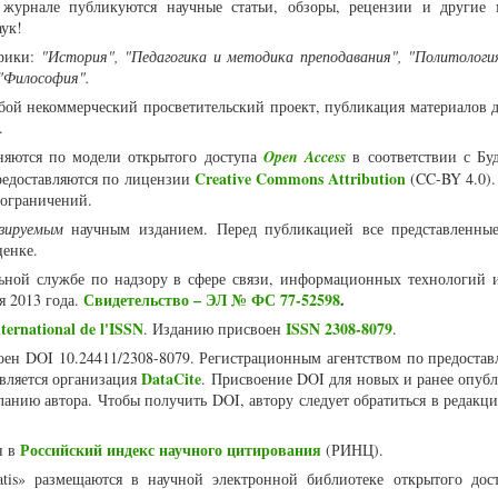
журнале публикуются научные статьи, обзоры, рецензии и другие 
аук!
рики:
"История", "Педагогика и методика преподавания", "Политология
 "Философия".
собой некоммерческий просветительский проект, публикация материалов 
я.
няются по модели открытого доступа
Open Access
в соответствии с Бу
Creative Commons Attribution
едоставляются по лицензии
(CC-BY 4.0).
 ограничений.
нзируемым
научным изданием. Перед публикацией все представленны
ценке.
ьной службе по надзору в сфере связи, информационных технологий 
Свидетельство – ЭЛ № ФС 77-52598
.
я 2013 года.
ternational de l'ISSN
ISSN 2308-8079
. Изданию присвоен
.
воен DOI 10.24411/2308-8079. Регистрационным агентством по предоста
DataCite
является организация
. Присвоение DOI для новых и ранее опуб
ланию автора. Чтобы получить DOI, автору следует обратиться в редакц
Российский индекс научного цитирования
н в
(РИНЦ).
atis» размещаются в научной электронной библиотеке открытого дос