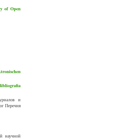
ry of Open
ktronischen
ibliografia
урналов и
ог Перечня
ий научной