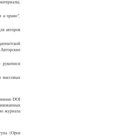
материалы,
 и право",
для авторов
дапештской
 Авторские
е рукописи
и массовых
влению DOI
ликованных
ию журнала
тупа (Open