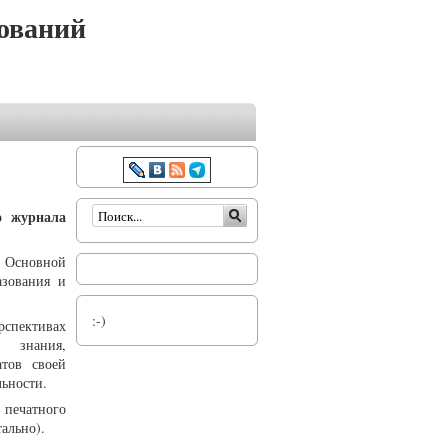
ований
Форма поиска
о журнала
. Основной
азования и
:-)
рспективах
о знания,
атов своей
льности.
печатного
ально).