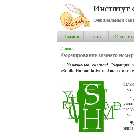
Институт 
Официальный сай
Главная
Новости
Об институ
Вы здесь
Главная
Формирование зимнего номера
Уважаемые коллеги! Редакция и
«Studia Humanitatis» сообщают о фор
П
целью
науки
За
разв
пред
научн
Ж
эквив