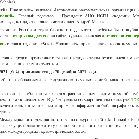
Scholar).
udia Humanitatis» является Автономная некоммерческая организация
ваний»
. Главный редактор – Президент АНО ИСГИ, академик МА
их наук, кандидат филологических наук Андрей Мельков.
торами из России и стран ближнего и дальнего зарубежья было опубли
в открытом доступе
англоязычную ве
тупен
на сайте журнала, включая
ия
сетевого издания «Studia Humanitatis» приглашают авторов научных 
 своих трудов предоставляется как преподавателям вузов, научным со
елям – аспирантам и студентам.
021, № 4) принимаются до 20 декабря 2021 года.
сей и требованиями к содержанию научных статей можно ознак
.
лектронная публикация является равноправным видом научной пуб
ечатным эквивалентом. В действующем государственном стандарте
(ГОС
иведены конкретные правила и примеры оформления библиографических
рнет.
Международного электронного научного журнала «Studia Humanitatis» 
а и осуществляют политику его поступательного развития, включая ин
щих международных наукометрических базах.