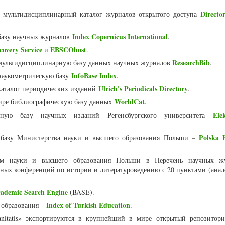
Directo
мультидисциплинарный каталог журналов открытого доступа
Index Copernicus International
базу научных журналов
.
overy Service
EBSCOhost
и
.
ResearchBib
мультидисциплинарную базу данных научных журналов
.
InfoBase Index
наукометрическую базу
.
Ulrich's Periodicals Directory
аталог периодических изданий
.
WorldCat
ире библиографическую базу данных
.
Ele
ную базу научных изданий Регенсбургского университета
Polska B
 базу Министерства науки и высшего образования Польши –
м науки и высшего образования Польши в Перечень научных ж
ных конференций по истории и литературоведению с 20 пунктами (анал
cademic Search Engine
(BASE).
Index of Turkish Education
 образования –
.
nitatis» экспортируются в крупнейший в мире открытый репозитор