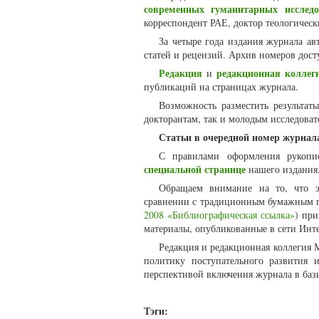
современных гуманитарных исследо
корреспондент РАЕ, доктор теологическ
За четыре года издания журнала ав
статей и рецензий. Архив номеров дос
Редакция
редакционная коллег
и
публикаций на страницах журнала.
Возможность разместить результаты
докторантам, так и молодым исследоват
Статьи в очередной номер журнала
С правилами оформления рукопи
специальной странице
нашего издания
Обращаем внимание на то, что э
сравнении с традиционным бумажным п
2008 «Библиографическая ссылка»
) пр
материалы, опубликованные в сети Инте
Редакция и редакционная коллегия 
политику поступательного развития 
перспективой включения журнала в базы
Тэги: