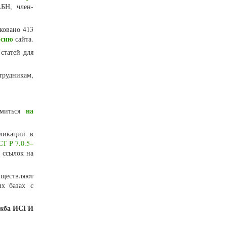
БН, член-
ковано 413
рсию
сайта.
статей для
трудникам,
на
омиться
ликации в
Т Р 7.0.5–
 ссылок на
уществляют
их базах с
ужба ИСГИ