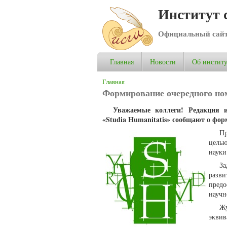
Институт 
Официальный сай
Главная
Новости
Об институ
Вы здесь
Главная
Формирование очередного ном
Уважаемые коллеги! Редакция и
«Studia Humanitatis» сообщают о фор
П
целью
науки
За
разв
пред
научн
Ж
эквив