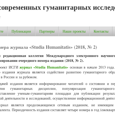
современных гуманитарных исслед
т
те
Публикации
Партнеры
Наши проекты
Контакты
ера журнала «Studia Humanitatis» (2018, № 2)
 редакционная коллегия Международного электронного научног
мировании очередного номера издания (2018, № 2).
журнал «Studia Humanitatis»
роект ИСГИ
основан в начале 2013 года
 издания журнала является содействие развитию гуманитарного обр
 в России и за рубежом.
дачей издания является информирование читателей о состоянии и пе
ития гуманитарных дисциплин, популяризация гуманитарног
оставление ученым-гуманитариям площадки для публикации результ
ой деятельности и исследований, осуществление информационной деяте
урнал является продолжающимся сетевым изданием, не имеющим 
алента. Периодичность издания составляет четыре номера в год (ежекварт