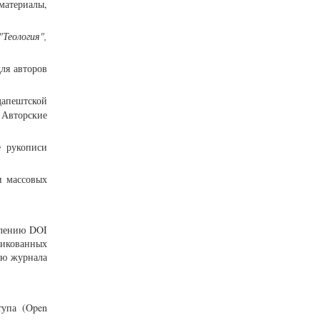
материалы,
Теология",
для авторов
дапештской
 Авторские
е рукописи
и массовых
влению DOI
ликованных
ию журнала
тупа (Open