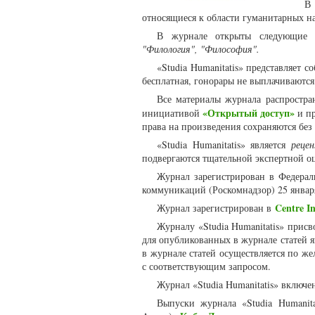
В 
относящиеся к области гуманитарных н
В журнале открыты следующие 
"Филология", "Философия".
«Studia Humanitatis» представляет 
бесплатная, гонорары не выплачиваютс
Все материалы журнала распростра
«Открытый доступ»
инициативой
и пр
права на произведения сохраняются без
«Studia Humanitatis» является
реце
подвергаются тщательной экспертной о
Журнал зарегистрирован в Федерал
коммуникаций (Роскомнадзор) 25 январ
Centre In
Журнал зарегистрирован в
Журналу «Studia Humanitatis» прис
для опубликованных в журнале статей 
в журнале статей осуществляется по же
с соответствующим запросом.
Журнал «Studia Humanitatis» включе
Выпуски журнала «Studia Humanit