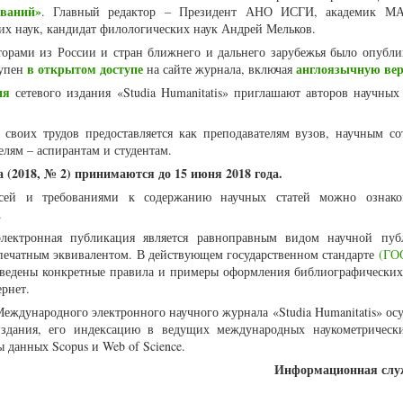
ваний»
. Главный редактор – Президент АНО ИСГИ, академик МА
их наук, кандидат филологических наук Андрей Мельков.
торами из России и стран ближнего и дальнего зарубежья было опубли
в открытом доступе
англоязычную ве
тупен
на сайте журнала, включая
ия
сетевого издания «Studia Humanitatis» приглашают авторов научных 
 своих трудов предоставляется как преподавателям вузов, научным со
елям – аспирантам и студентам.
 (2018, № 2) принимаются до 15 июня 2018 года.
сей и требованиями к содержанию научных статей можно ознак
.
лектронная публикация является равноправным видом научной пуб
ечатным эквивалентом. В действующем государственном стандарте
(ГОС
иведены конкретные правила и примеры оформления библиографических
рнет.
Международного электронного научного журнала «Studia Humanitatis» ос
издания, его индексацию в ведущих международных наукометрическ
 данных Scopus и Web of Science.
Информационная сл