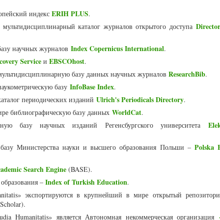
ERIH PLUS
опейский индекс
.
Directo
мультидисциплинарный каталог журналов открытого доступа
Index Copernicus International
базу научных журналов
.
overy Service
EBSCOhost
и
.
ResearchBib
мультидисциплинарную базу данных научных журналов
.
InfoBase Index
наукометрическую базу
.
Ulrich's Periodicals Directory
аталог периодических изданий
.
WorldCat
ире библиографическую базу данных
.
Ele
ную базу научных изданий Регенсбургского университета
Polska B
 базу Министерства науки и высшего образования Польши –
cademic Search Engine
(BASE).
Index of Turkish Education
 образования –
.
nitatis» экспортируются в крупнейший в мире открытый репозитор
Scholar).
udia Humanitatis» является Автономная некоммерческая организация