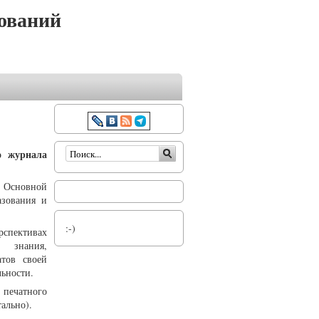
ований
Форма поиска
о журнала
. Основной
азования и
:-)
рспективах
о знания,
атов своей
льности.
печатного
ально).