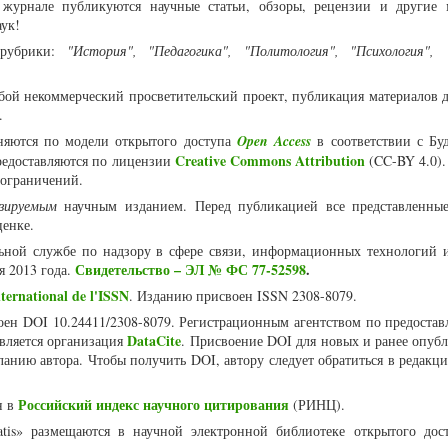
журнале публикуются научные статьи, обзоры, рецензии и другие 
аук!
рубрики:
"История", "Педагогика", "Политология", "Психология", "
собой некоммерческий просветительский проект, публикация материалов 
я.
няются по модели открытого доступа
Open Access
в соответствии с Бу
Creative Commons Attribution
едоставляются по лицензии
(CC-BY 4.0).
 ограничений.
нзируемым
научным изданием. Перед публикацией все представленны
ценке.
ьной службе по надзору в сфере связи, информационных технологий 
Свидетельство – ЭЛ № ФС 77-52598
.
я 2013 года.
ternational de l'ISSN
. Изданию присвоен ISSN 2308-8079.
воен DOI 10.24411/2308-8079. Регистрационным агентством по предоста
DataCite
является организация
. Присвоение DOI для новых и ранее опуб
ланию автора. Чтобы получить DOI, автору следует обратиться в редакц
Российский индекс научного цитирования
н в
(РИНЦ).
atis» размещаются в научной электронной библиотеке открытого дос