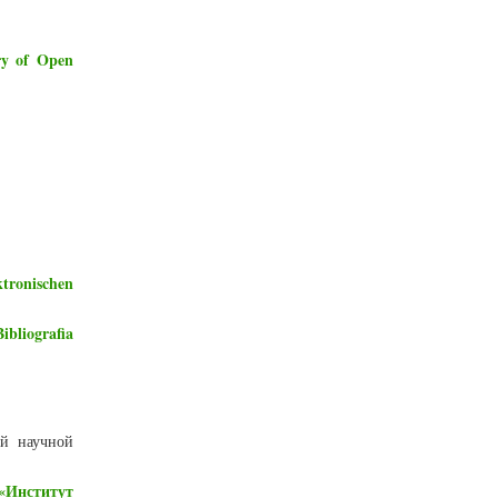
ry of Open
ktronischen
ibliografia
ий научной
«Институт