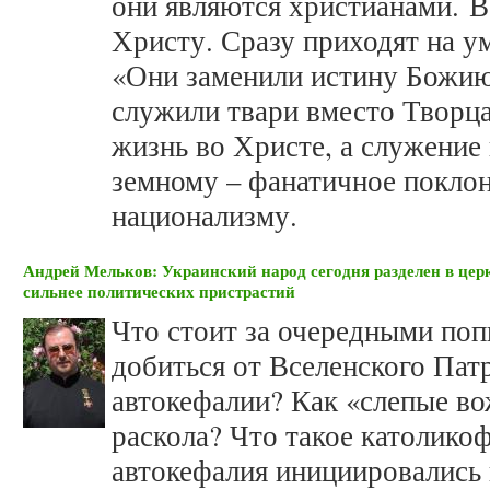
они являются христианами. В 
Христу. Сразу приходят на у
«Они заменили истину Божию
служили твари вместо Творца»
жизнь во Христе, а служение
земному – фанатичное покло
национализму.
Андрей Мельков: Украинский народ сегодня разделен в церк
сильнее политических пристрастий
Что стоит за очередными поп
добиться от Вселенского Пат
автокефалии? Как «слепые в
раскола? Что такое католико
автокефалия инициировались