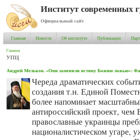
Институт современных 
Официальный сайт
Главная
Новости
Об институте
Публикации
Пар
Вы здесь
Главная
УПЦ
Андрей Мельков. «Они заменили истину Божию ложью»: Фан
Череда драматических событи
создания т.н. Единой Помест
более напоминает масштабны
антироссийский проект, чем 
православные украинцы преб
националистическом угаре, у