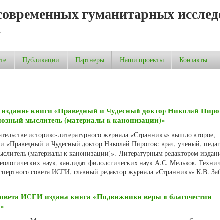
современных гуманитарных исслед
т
те
Публикации
Партнеры
Наши проекты
Контакты
е издание книги «Праведный и Чудесный доктор Николай Пирог
гиозный мыслитель (материалы к канонизации)»
дательстве историко-литературного журнала «Странникъ» вышло второе,
и «Праведный и Чудесный доктор Николай Пирогов: врач, ученый, педаг
слитель (материалы к канонизации)». Литературным редактором издани
еологических наук, кандидат филологических наук А.С. Мельков. Техни
кспертного совета ИСГИ, главный редактор журнала «Странникъ» К.В. За
совета ИСГИ издана книга «Подвижники веры и благочестия
в»