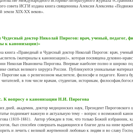
издательстве Международного историко-литературного журнала «Странник
ого совета ИСГИ издана книга священника Алексия Алексеева «Подвиж
ой земли XIX-XX веков».
 Чудесный доктор Николай Пирогов: врач, ученый, педагог, ф
лы к канонизации)»
ана книга «Праведный и Чудесный доктор Николай Пирогов: врач, ученый
слитель (материалы к канонизации)», которая посвящена духовно-нрав
зни Николая Ивановича Пирогова. Впервые наиболее полно и широко по
лике святых великого хирурга России. Публикуются уникальные материал
 Пирогове как о религиозном мыслителе, философе и педагоге. Книга бу
читателей, в том числе врачам, студентам, историкам, философам,богос
. К вопросу о канонизации Н.И. Пирогова
х дней, академик, доктор медицинских наук, Президент Пироговского 
статье поднимает важную и актуальную тему – вопрос о возможной кано
ова (1810-1881). Автор убежден в том, что только Божий избранник, к
рогов, был способен совершать выдающиеся и благие дела на ниве враче
ворить и лечить с великой жертвенной любовью к людям и во славу Госп