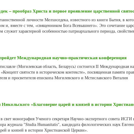
ек – прообраз Христа и первое проявление царственной свято
 таинственной личности Мелхиседека, известного из книги Бытия, в кот
им и, вместе с тем, «священником Бога Всевышнего». Это сочетание цар
ом служит характерной особенностью патриархального периода, свойств
пройдет Международная научно-практическая конференция
тиславле (Могилевская область, Беларусь) состоится II Международная н
 «Концепт святости в историческом контексте», посвященная памяти пра
ателя и просветителя епископа Могилевского и Мстиславского Виталия
 Никольского «Благоверие царей и князей в истории Христиан
 в свет монография Ученого секретаря Научно-экспертного совета ИСГИ 
тора журнала "Studia Humanitatis", кандидата филологических наук Евген
арей и князей в истории Христианской Церкви».