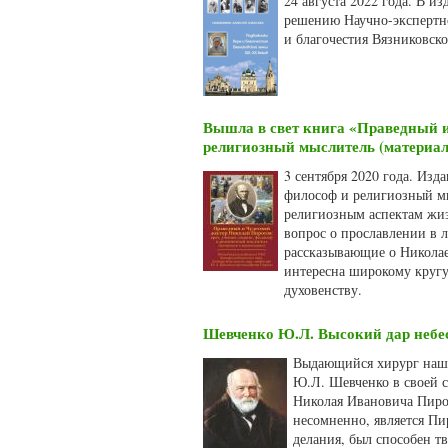
24 августа 2022 года. В 
решению Научно-экспертн
и благочестия Вязниковск
Вышла в свет книга «Праведный и
религиозный мыслитель (материа
3 сентября 2020 года. Изд
философ и религиозный мы
религиозным аспектам жи
вопрос о прославлении в 
рассказывающие о Николае
интересна широкому кругу 
духовенству.
Шевченко Ю.Л. Высокий дар небес
Выдающийся хирург наши
Ю.Л. Шевченко в своей 
Николая Ивановича Пирог
несомненно, является Пи
делания, был способен т