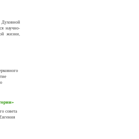
й Духовной
ся научно-
той жизни,
ерковного
стие
по
тории»
го совета
 Евгения