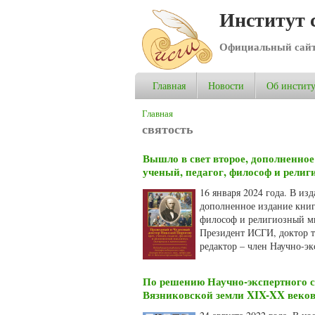
Институт 
Официальный сай
Главная
Новости
Об институ
Вы здесь
Главная
святость
Вышло в свет второе, дополненно
ученый, педагог, философ и рели
16 января 2024 года. В из
дополненное издание книг
философ и религиозный мы
Президент ИСГИ, доктор т
редактор – член Научно-э
По решению Научно-экспертного 
Вязниковской земли XIX-XX веко