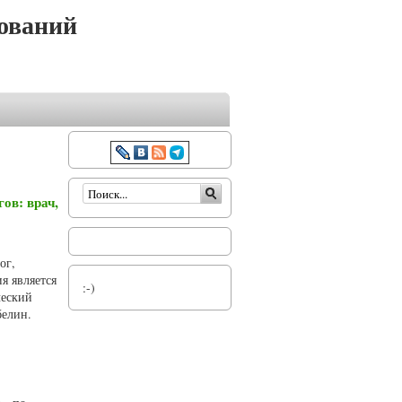
ований
Форма поиска
ов: врач,
ог,
я является
:-)
ческий
белин.