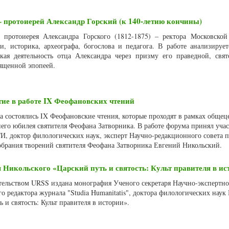
 протоиерей Александр Горский (к 140-летию кончины)
 протоиерея Александра Горского (1812-1875) – ректора Московско
, историка, археографа, богослова и педагога. В работе анализирует
ская деятельность отца Александра через призму его праведной, свя
ященной эпопеей.
ие в работе IX Феофановских чтений
да состоялись IX Феофановские чтения, которые проходят в рамках общец
его юбилея святителя Феофана Затворника. В работе форума принял уча
И, доктор филологических наук, эксперт Научно-редакционного совета 
обрания творений святителя Феофана Затворника Евгений Никольский.
 Никольского «Царский путь и святость: Культ правителя в ис
ательством URSS издана монография Ученого секретаря Научно-экспертно
о редактора журнала "Studia Humanitatis", доктора филологических наук
 и святость: Культ правителя в истории».