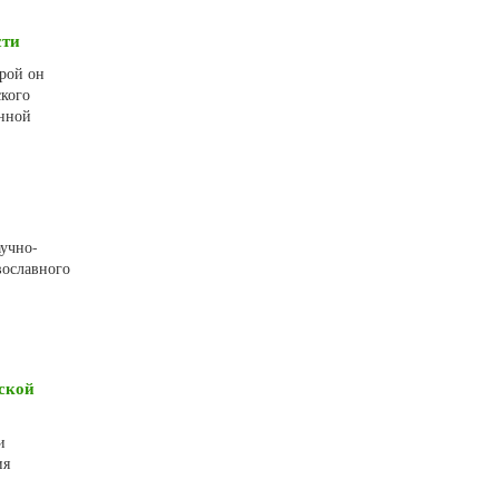
сти
орой он
ского
енной
аучно-
вославного
ской
и
ия