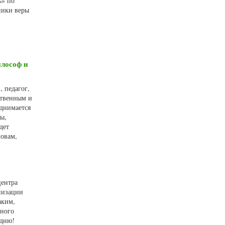
ъ» по
ники веры
илософ и
, педагог,
ственным и
днимается
ы,
дет
ловам,
центра
низации
аким,
бного
одню!