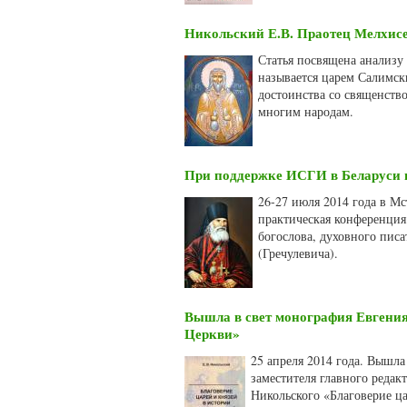
Никольский Е.В. Праотец Мелхисед
Статья посвящена анализу
называется царем Салимск
достоинства со священств
многим народам.
При поддержке ИСГИ в Беларуси 
26-27 июля 2014 года в Мс
практическая конференция
богослова, духовного пис
(Гречулевича).
Вышла в свет монография Евгения
Церкви»
25 апреля 2014 года. Вышла
заместителя главного редак
Никольского «Благоверие ц