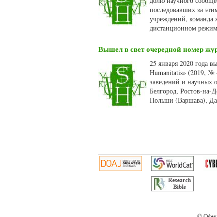
долю научного сообще
последовавших за эти
учреждений, команда ж
дистанционном режим
Вышел в свет очередной номер жур
25 января 2020 года 
Humanitatis» (2019, №
заведений и научных о
Белгород, Ростов-на-Д
Польши (Варшава), Да
Страницы
© Офиц