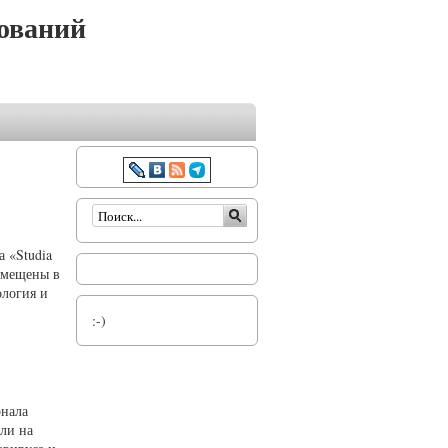
ований
Форма поиска
 «Studia
азмещены в
ология и
:-)
рнала
али на