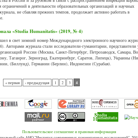
ства в России и за рубежом в связи с распространением инфекции корон
м ограничений в деятельности образовательных организаций и научных
урнала, не сбавляя прежних темпов, продолжает активно работать в
е.
нала «Studia Humanitatis» (2019, № 4)
вышел в свет зимний номер Международного электронного научного журна
 4). Авторами журнала стали исследователи-гуманитарии, представители
рганизаций России (Москва, Санкт-Петербург, Петрозаводск, Самара, Во
ону, Таганрог, Зерноград, Екатеринбург, Саратов, Липецк), Украины (Ни
нии, (Биллунд), Германии (Берлин), Индонезии (Сурабая).
4
« первая
‹ предыдущая
1
2
3
Пользовательское соглашение и правовая информация
иальный сайт АНО "Институт современных гуманитарных исследований", 201