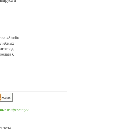
авируса и
ла «Studia
 учебных
лгоград,
колаев),
2-2026.