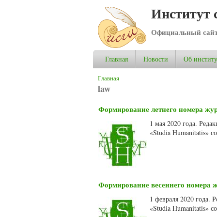
Институт 
Официальный сай
Главная
Новости
Об институ
Вы здесь
Главная
law
Формирование летнего номера журн
1 мая 2020 года. Ред
«Studia Humanitatis» 
Формирование весеннего номера жу
1 февраля 2020 года.
«Studia Humanitatis» 