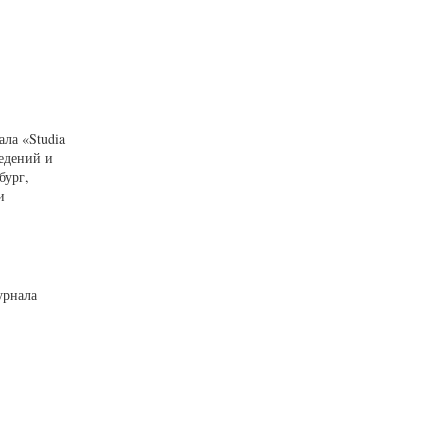
ла «Studia
ведений и
бург,
и
урнала