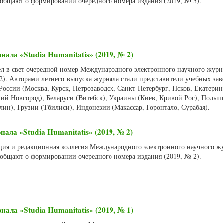
сообщают о формировании очередного номера издания (2019, № 3).
нала «Studia Humanitatis» (2019, № 2)
ел в свет очередной номер Международного электронного научного журна
 2). Авторами летнего выпуска журнала стали представители учебных за
оссии (Москва, Курск, Петрозаводск, Санкт-Петербург, Псков, Екатерин
ий Новгород), Беларуси (Витебск), Украины (Киев, Кривой Рог), Польш
ин), Грузии (Тбилиси), Индонезии (Макассар, Горонтало, Сурабая).
ала «Studia Humanitatis» (2019, № 2)
акция и редакционная коллегия Международного электронного научного ж
сообщают о формировании очередного номера издания (2019, № 2).
нала «Studia Humanitatis» (2019, № 1)