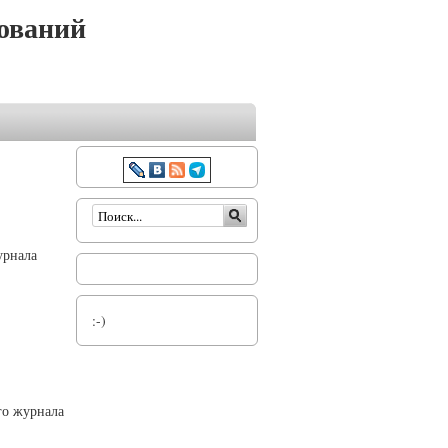
ований
Форма поиска
урнала
:-)
го журнала