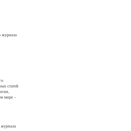
о журнала
го
ных статей
огии,
ом мире –
о журнала