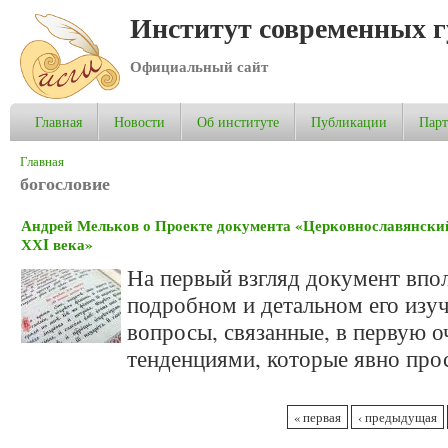
Институт современных 
Официальный сайт
Главная
Новости
Об институте
Публикации
Пар
Вы здесь
Главная
богословие
Андрей Мельков о Проекте документа «Церковнославянски
ХХI века»
На первый взгляд документ впол
подробном и детальном его изу
вопросы, связанные, в первую о
тенденциями, которые явно прос
Страницы
« первая
‹ предыдущая