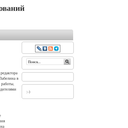
ований
Форма поиска
 редактора
Забелина в
 работы,
одителями
:-)
е
ния
ина