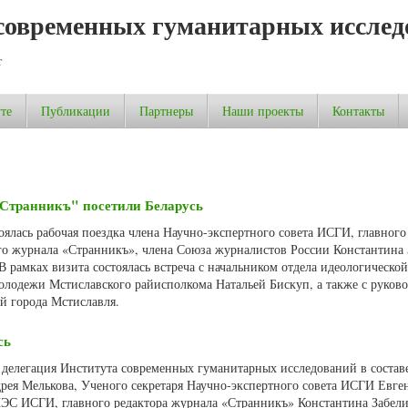
современных гуманитарных исслед
т
те
Публикации
Партнеры
Наши проекты
Контакты
Странникъ" посетили Беларусь
стоялась рабочая поездка члена Научно-экспертного совета ИСГИ, главного
го журнала «Странникъ», члена Союза журналистов России Константина 
В рамках визита состоялась встреча с начальником отдела идеологической
молодежи Мстиславского райисполкома Натальей Бискуп, а также с руков
й города Мстиславля.
сь
а делегация Института современных гуманитарных исследований в состав
ея Мелькова, Ученого секретаря Научно-экспертного совета ИСГИ Евге
НЭС ИСГИ, главного редактора журнала «Странникъ» Константина Забел