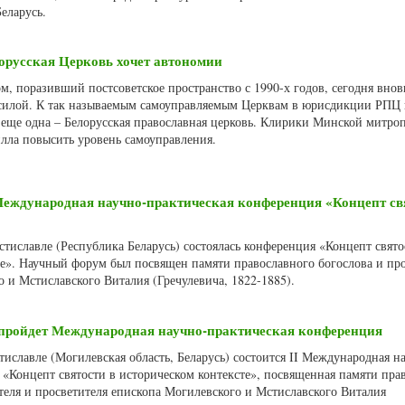
еларусь.
орусская Церковь хочет автономии
, поразивший постсоветское пространство с 1990-х годов, сегодня внов
 силой. К так называемым самоуправляемым Церквам в юрисдикции РПЦ
еще одна – Белорусская православная церковь. Клирики Минской митро
лла повысить уровень самоуправления.
еждународная научно-практическая конференция «Концепт св
стиславле (Республика Беларусь) состоялась конференция «Концепт свято
те». Научный форум был посвящен памяти православного богослова и про
 и Мстиславского Виталия (Гречулевича, 1822-1885).
пройдет Международная научно-практическая конференция
тиславле (Могилевская область, Беларусь) состоится II Международная н
 «Концепт святости в историческом контексте», посвященная памяти пра
ателя и просветителя епископа Могилевского и Мстиславского Виталия