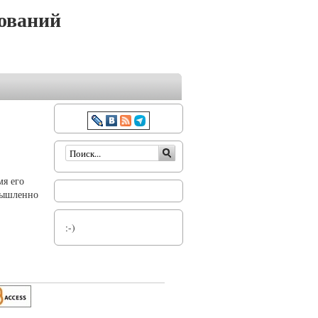
ований
Форма поиска
мя его
умышленно
:-)