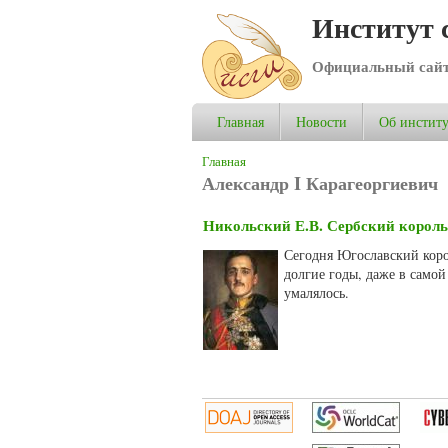
Институт 
Официальный сай
Главная
Новости
Об институ
Вы здесь
Главная
Александр I Карагеоргиевич
Никольский Е.В. Сербский король
Сегодня Югославский коро
долгие годы, даже в само
умалялось.