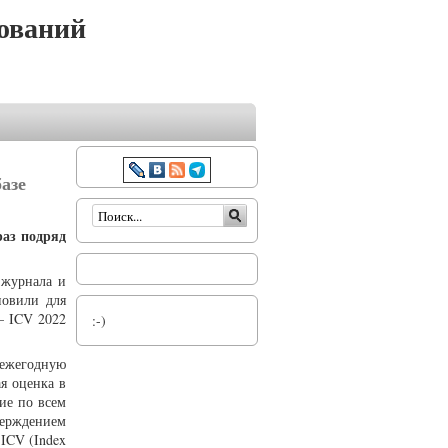
ований
азе
Форма поиска
раз подряд
 журнала и
новили для
 – ICV 2022
:-)
 ежегодную
я оценка в
ние по всем
верждением
 ICV (Index