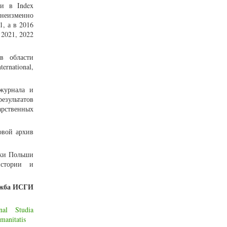
ии в Index
м неизменно
1, а в 2016
 2021, 2022
в области
rnational,
 журнала и
езультатов
арственных
овой архив
уки Польши
истории и
ужба ИСГИ
nal
Studia
manitatis