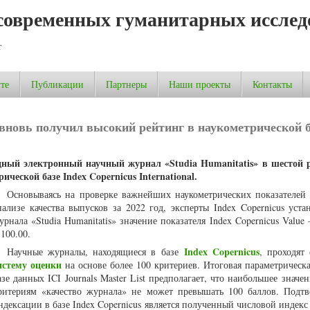
современных гуманитарных исслед
т
те
Публикации
Партнеры
Наши проекты
Контакты
 вновь получил высокий рейтинг в наукометрической б
дный электронный научный журнал «Studia Humanitatis» в шестой 
ческой базе Index Copernicus International.
Основываясь на проверке важнейших наукометрических показателей
нализе качества выпусков за 2022 год, эксперты Index Copernicus уста
урнала «Studia Humanitatis» значение показателя Index Copernicus Value
 100.00.
Index Copernicus
Научные журналы, находящиеся в базе
, проходят
истему оценки
на основе более 100 критериев. Итоговая параметрическа
азе данных ICI Journals Master List предполагает, что наибольшее значе
ритериям «качество журнала» не может превышать 100 баллов. Подт
ндексации в базе Index Copernicus является полученный числовой индекс