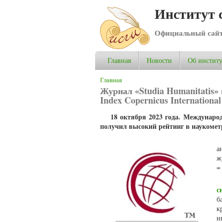
Институт 
Официальный сай
Главная
Новости
Об институ
Вы здесь
Главная
Журнал «Studia Humanitatis»
Index Copernicus International
18 октября 2023 года. Междунаро
получил высокий рейтинг в наукометри
а
ж
=
с
б
к
и