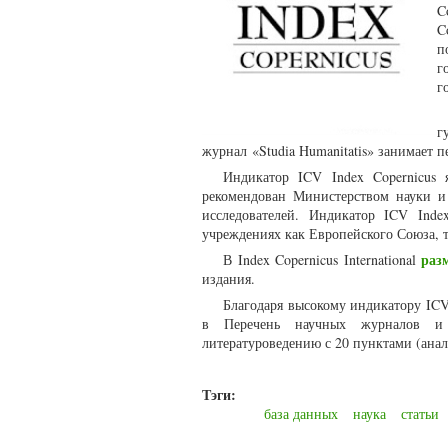
C
C
п
г
г
г
журнал «Studia Humanitatis» занимает п
Индикатор ICV Index Copernicus 
рекомендован Министерством науки и
исследователей. Индикатор ICV Inde
учреждениях как Европейского Союза, 
раз
В Index Copernicus International
издания.
Благодаря высокому индикатору ICV
в Перечень научных журналов и 
литературоведению с 20 пунктами (ана
Тэги:
база данных
наука
статьи