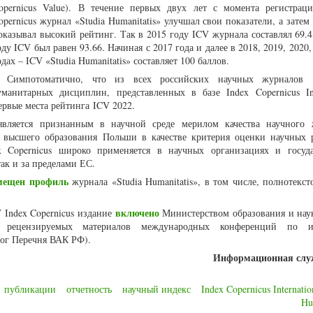
opernicus Value). В течение первых двух лет с момента регистрац
opernicus журнал «Studia Humanitatis» улучшал свои показатели, а зате
оказывал высокий рейтинг. Так в 2015 году ICV журнала составлял 69.4
оду ICV был равен 93.66. Начиная с 2017 года и далее в 2018, 2019, 2020,
одах – ICV «Studia Humanitatis» составляет 100 баллов.
Симпотоматично, что из всех российских научных журналов 
уманитарных дисциплин, представленных в базе Index Copernicus Inte
ервые места рейтинга ICV 2022.
является признанным в научной среде мерилом качества научного
 высшего образования Польши в качестве критерия оценки научных р
x Copernicus широко применяется в научных организациях и госуд
так и за пределами ЕС.
мещен профиль
журнала «Studia Humanitatis», в том числе, полнотекст
включено
 Index Copernicus издание
Министерством образования и на
рецензируемых материалов международных конференций по 
лог Перечня ВАК РФ).
Информационная сл
публикации
отчетность
научный индекс
Index Copernicus Internatio
Hu