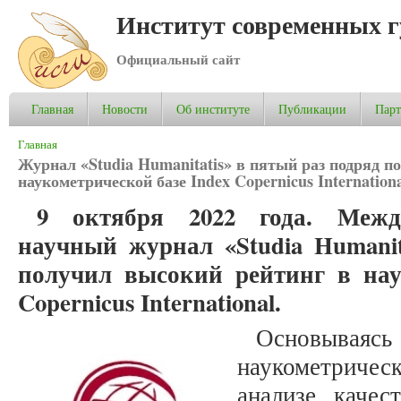
Институт современных 
Официальный сайт
Главная
Новости
Об институте
Публикации
Пар
Вы здесь
Главная
Журнал «Studia Humanitatis» в пятый раз подряд п
наукометрической базе Index Copernicus Internation
9 октября 2022 года. Межд
научный журнал «Studia Humanit
получил высокий рейтинг в нау
Copernicus International.
Основываяс
наукометричес
анализе качес