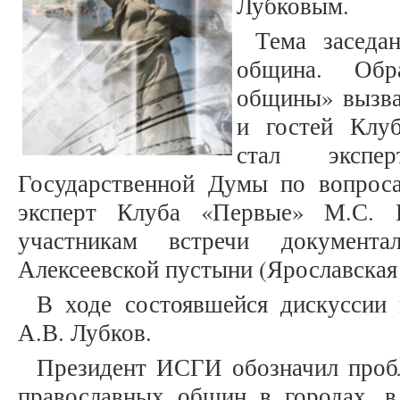
Лубковым.
Тема заседан
община. Обра
общины» вызва
и гостей Клу
стал экспе
Государственной Думы по вопрос
эксперт Клуба «Первые» М.С. К
участникам встречи документ
Алексеевской пустыни (Ярославская 
В ходе состоявшейся дискуссии
А.В. Лубков.
Президент ИСГИ обозначил пробл
православных общин в городах, в