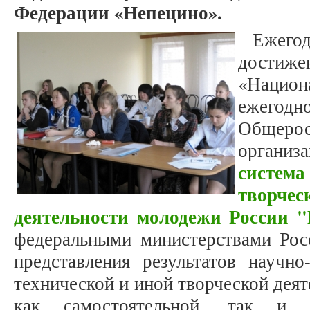
Федерации «Непецино».
Ежегод
достиже
«Национ
ежег
Общеро
организа
систе
творче
деятельности молодежи России 
федеральными министерствами Рос
представления результатов научно-
технической и иной творческой деят
как самостоятельной, так и 