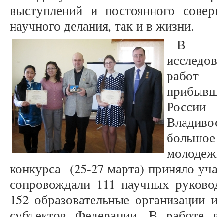
выступлений и постоянного совер
научного делания, так и в жизни.
В к
исследо
работ
прибыв
России
Владив
больш
молодеж
конкурса (25-27 марта) приняло уч
сопровождали 111 научных руковод
152 образовательные организации и
субъектов Федерации. В работе в