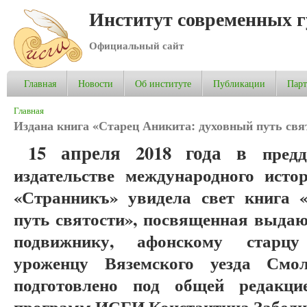
Институт современных 
Официальный сайт
Главная
Новости
Об институте
Публикации
Пар
Вы здесь
Главная
Издана книга «Старец Аникита: духовный путь свя
15 апреля 2018 года в
предд
издательстве международного исто
«Странникъ» увидела свет книга 
путь святости», посвященная выда
подвижнику, афонскому старцу
уроженцу Вяземского уезда Смол
подготовлено под общей редакци
программ ИСГИ Константина Забели