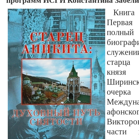
Книга
Первая
полный
биогра
служени
старц
князя 
Ширинс
очерк
Между
афонс
Виктор
части 