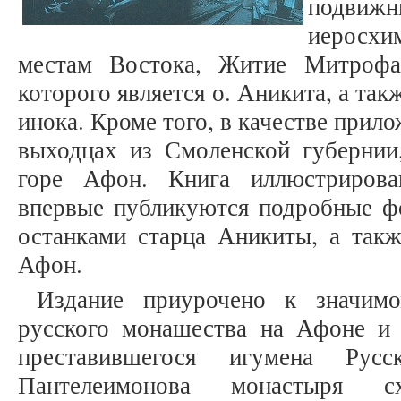
подвижн
иеросхи
местам Востока, Житие Митрофа
которого является о. Аникита, а та
инока. Кроме того, в качестве прил
выходцах из Смоленской губернии
горе Афон. Книга иллюстрирова
впервые публикуются подробные ф
останками старца Аникиты, а так
Афон.
Издание приурочено к значим
русского монашества на Афоне и
преставившегося игумена Рус
Пантелеимонова монастыря сх