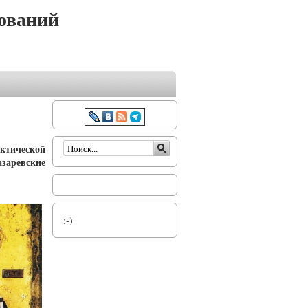
ований
Форма поиска
актической
азаревские
:-)