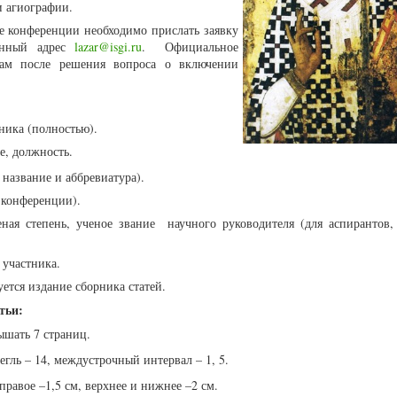
и агиографии.
е конференции необходимо прислать заявку
онный адрес
lazar@isgi.ru
. Официальное
кам после решения вопроса о включении
ника (полностью).
е, должность.
 название и аббревиатура).
 конференции).
еная степень, ученое звание научного руководителя (для аспирантов, 
 участника.
ется издание сборника статей.
татьи:
ышать 7 страниц.
гль – 14, междустрочный интервал – 1, 5.
правое –1,5 см, верхнее и нижнее –2 см.