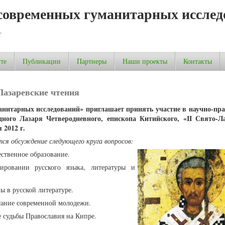
современных гуманитарных исслед
т
те
Публикации
Партнеры
Наши проекты
Контакты
азаревские чтения
нитарных исследований» приглашает принять участие в научно-пр
дного Лазаря Четверодневного, епископа Китийского, «II Свято-Л
я 2012 г.
тся обсуждение следующего круга вопросов:
ественное образование.
ировании русского языка, литературы и
ы в русской литературе.
тание современной молодежи.
е судьбы Православия на Кипре.