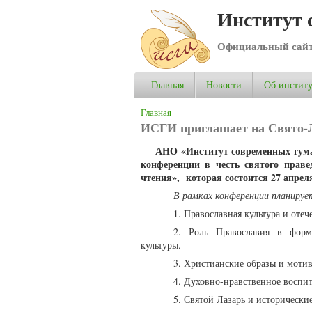
Институт 
Официальный сай
Главная
Новости
Об институ
Вы здесь
Главная
ИСГИ приглашает на Свято-Л
АНО «Институт современных гума
конференции в честь святого праве
чтения», которая состоится 27 апрел
В рамках конференции планируе
1. Православная культура и отеч
2. Роль Православия в форм
культуры.
3. Христианские образы и мотив
4. Духовно-нравственное воспи
5. Святой Лазарь и исторически