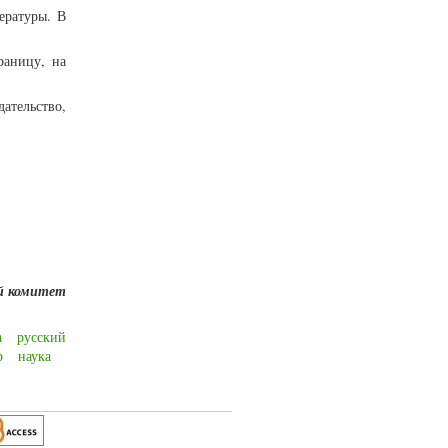
ературы. В
раницу, на
ательство,
й комите
т
а
русский
р
наука