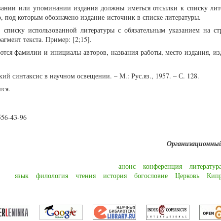
вании или упоминании издания должны иметься отсылки к списку лит
, под которым обозначено издание-источник в списке литературы.
к списку использованной литературы с обязательным указанием на ст
агмент текста. Пример:
[2
;15
]
.
ются фамилии и инициалы авторов, названия работы, место издания, изд
ий синтаксис в научном освещении. – М.: Рус.яз., 1957. – С. 128.
тся.
556-43-96
Организационны
анонс
конференция
литератур
язык
филология
чтения
история
богословие
Церковь
Кип