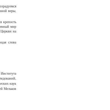
озрадуемся
вной веры,
я крепость
шевный мир
 Церкви на
ицая слова
 Института
ледований,
еских наук
ей Мельков