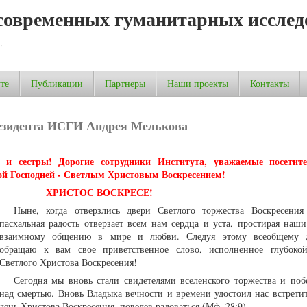
современных гуманитарных исслед
т
те
Публикации
Партнеры
Наши проекты
Контакты
езидента ИСГИ Андрея Мелькова
 и сестры! Дорогие сотрудники Института, уважаемые посетите
хой Господней - Светлым Христовым Воскресением!
ХРИСТОС ВОСКРЕСЕ!
Ныне, когда отверзлись двери Светлого торжества Воскресения
пасхальная радость отверзает всем нам сердца и уста, простирая наши
взаимному общению в мире и любви. Следуя этому всеобщему 
обращаю к вам свое приветственное слово, исполненное глубокой
Светлого Христова Воскресения!
Сегодня мы вновь стали свидетелями вселенского торжества и по
над смертью. Вновь Владыка вечности и времени удостоил нас встрети
день Христова Воскресения, повелев радоваться (Мф. 28:9).