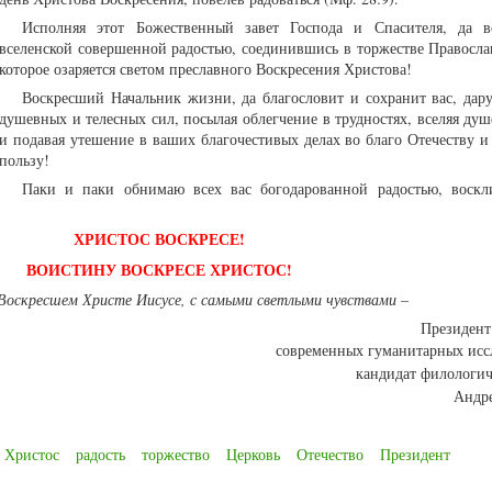
Исполняя этот Божественный завет Господа и Спасителя, да в
вселенской совершенной радостью, соединившись в торжестве Правосла
которое озаряется светом преславного Воскресения Христова!
Воскресший Начальник жизни, да благословит и сохранит вас, дару
душевных и телесных сил, посылая облегчение в трудностях, вселяя ду
и подавая утешение в ваших благочестивых делах во благо Отечеству и
пользу!
Паки и паки обнимаю всех вас богодарованной радостью, воскл
ХРИСТОС ВОСКРЕСЕ!
ВОИСТИНУ ВОСКРЕСЕ ХРИСТОС!
Воскресшем Христе Иисусе, с самыми светлыми чувствами –
Президент
современных гуманитарных исс
кандидат филологич
Андр
Христос
радость
торжество
Церковь
Отечество
Президент