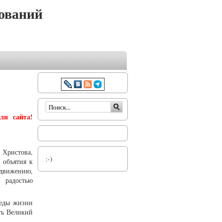
ований
Форма поиска
ли сайта!
 Христова,
:-)
 объятия к
движению,
 радостью
беды жизни
ть Великий