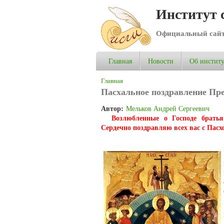
Институт 
Официальный сай
Главная
Новости
Об институ
Вы здесь
Главная
Пасхальное поздравление Пр
Автор:
Мельков Андрей Сергеевич
Возлюбленные о Господе братья
Сердечно поздравляю всех вас с Пас