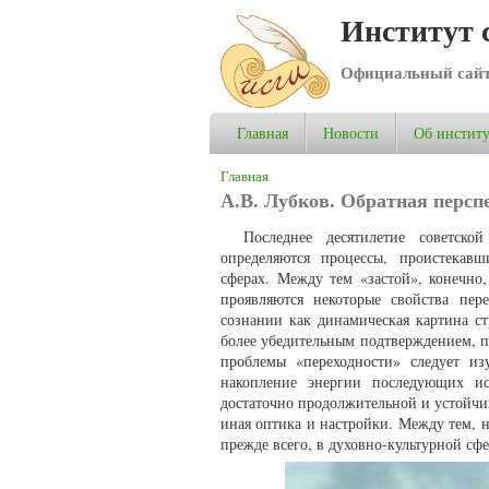
Институт 
Официальный сай
Главная
Новости
Об институ
Вы здесь
Главная
А.В. Лубков. Обратная персп
Последнее десятилетие советско
определяются процессы, проистекав
сферах. Между тем «застой», конечно
проявляются некоторые свойства пер
сознании как динамическая картина с
более убедительным подтверждением, п
проблемы «переходности» следует из
накопление энергии последующих ис
достаточно продолжительной и устойчив
иная оптика и настройки. Между тем, 
прежде всего, в духовно-культурной сфе