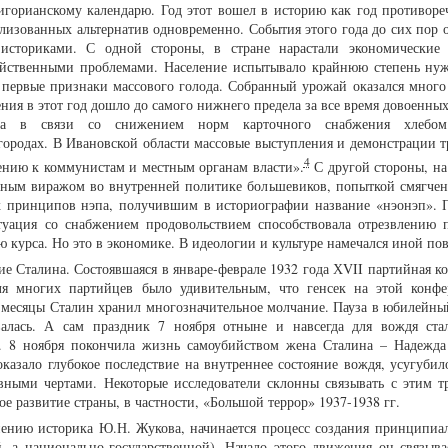
игорианскому календарю. Год этот вошел в историю как год противоре
лизованных альтернатив одновременно. События этого года до сих пор о
сториками. С одной стороны, в стране нарастали экономические 
зяйственными проблемами. Население испытывало крайнюю степень ну
ь первые признаки массового голода. Собранный урожай оказался много
ния в этот год дошло до самого нижнего предела за все время довоенны
а в связи со снижением норм карточного снабжения хлебом
городах. В Ивановской области массовые выступления и демонстрации т
4
ению к коммунистам и местным органам власти».
С другой стороны, на
едным виражом во внутренней политике большевиков, попыткой смягче
ых принципов нэпа, получившим в историографии название «нэонэп».
туация со снабжением продовольствием способствовала отрезвлению 
курса. Но это в экономике. В идеологии и культуре намечался иной пов
ие Сталина. Состоявшаяся в январе-феврале 1932 года ХVII партийная 
ля многих партийцев было удивительным, что генсек на этой конф
е месяцы Сталин хранил многозначительное молчание. Пауза в юбилейный
валась. А сам праздник 7 ноября отныне и навсегда для вождя ст
. 8 ноября покончила жизнь самоубийством жена Сталина – Надежда
казало глубокое последствие на внутреннее состояние вождя, усугубило
вными чертами. Некоторые исследователи склонны связывать с этим т
 развитие страны, в частности, «Большой террор» 1937-1938 гг.
нению историка Ю.Н. Жукова, начинается процесс создания принципиа
, а национально-государственной). Начало этого движения он связыва