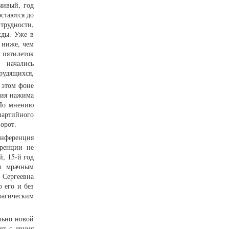
чивый, год
стаются до
трудности,
жды. Уже в
 ниже, чем
х пятилеток
 начались
рудящихся,
 этом фоне
ния нажима
 По мнению
партийного
орот.
конференция
еренции не
, 15-й год
ал мрачным
 Сергеевна
 его и без
рагическим
льно новой
ет с двумя