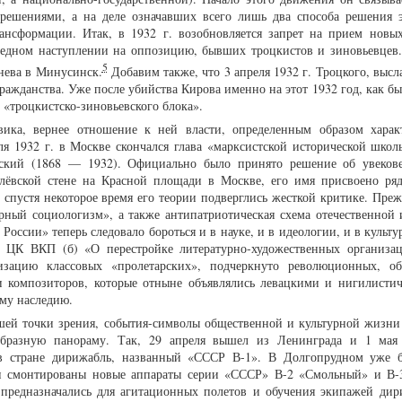
решениями, а на деле означавших всего лишь два способа решения 
ансформации. Итак, в 1932 г. возобновляется запрет на прием новы
редном наступлении на оппозицию, бывших троцкистов и зиновьевцев.
5
нева в Минусинск.
Добавим также, что 3 апреля 1932 г. Троцкого, выс
гражданства. Уже после убийства Кирова именно на этот 1932 год, как б
 «троцкистско-зиновьевского блока».
ика, вернее отношение к ней власти, определенным образом харак
ля 1932 г. в Москве скончался глава «марксистской исторической шко
ский (1868 — 1932). Официально было принято решение об увеков
лёвской стене на Красной площади в Москве, его имя присвоено ря
спустя некоторое время его теории подверглись жесткой критике. Прежд
рный социологизм», а также антипатриотическая схема отечественной 
оссии» теперь следовало бороться и в науке, и в идеологии, и в культу
е ЦК ВКП (б) «О перестройке литературно-художественных организа
низацию классовых «пролетарских», подчеркнуто революционных, о
 и композиторов, которые отныне объявлялись левацкими и нигилисти
му наследию.
шей точки зрения, события-символы общественной и культурной жизни 
бразную панораму. Так, 29 апреля вышел из Ленинграда и 1 мая
в стране дирижабль, названный «СССР В-1». В Долгопрудном уже 
и смонтированы новые аппараты серии «СССР» В-2 «Смольный» и В-
 предназначались для агитационных полетов и обучения экипажей дир