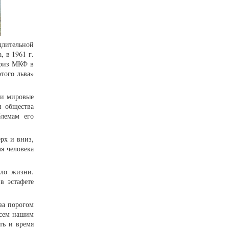
длительной
 в 1961 г.
приз МКФ в
того льва»
 и мировые
и общества
блемам его
рх и вниз,
ля человека
ало жизни.
в эстафете
 за порогом
всем нашим
ть и время