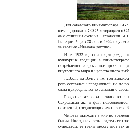
Для советского кинематографа 1932
командировки в СССР возвращается С.
ее с отличием окончит Тарковский. А
Венеции. Через 28 лет, в 1962 году, е
за картину «Иваново детство».
Итак, 1932 год стал годом рождени
культурные традиции в кинематографе
потребления современной цивилизац
внутреннего мира и нравственного выб
…Весна на Волге в тот год выдалас
река оставалась неподвижной, но по вс
силы природы властно заявляли о свое
Рождение человека – таинство и 
Сакральный акт и факт повседневност
поколений, соединяющих именно тех, б
Человек приходит в мир во времени,
бытия. Иногда вечность подступает со
существом, ее грани проступают так я