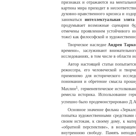
признаках и отражаются на ментально
картина мира приходит в несоответств
духовно-нравственного кризиса и оздо
интеллектуальная элита
заниматься
продумывает возможные сценарии бу
отмечены проявлением устойчивого ин
тоже) как философской и художественной
Андрея Тарко
Творческое наследие
времени», заслуживают внимательно
исследованиях, в том числе в области и
Автор настоящей статьи попытаетс
режиссера, его человеческой и твор
применимо для исторического исслед
понимания и обретение смысла проше
1
Махлин
, герменевтическое истолкова
ремесла историка. Использование гер
успешно было продемонстрировано Д.А
Основное значение фильма «Зеркало»
попытка художественными средствами в
своим истокам, к своему дому, к мате
«обратной перспективе», в возвраще
внутреннюю свободу. Память неподвл