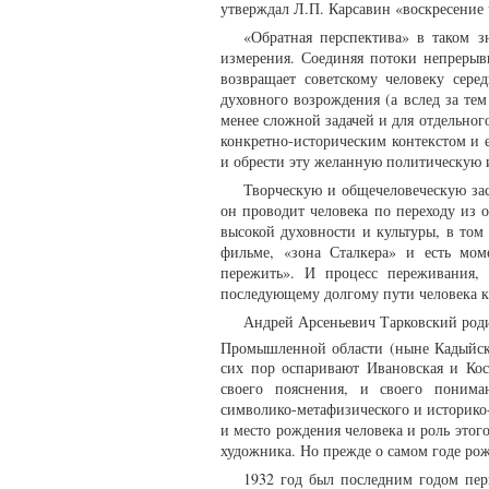
утверждал Л.П. Карсавин «воскресение
«Обратная перспектива» в таком з
измерения. Соединяя потоки непрерыв
возвращает советскому человеку сер
духовного возрождения (а вслед за тем
менее сложной задачей и для отдельного
конкретно-историческим контекстом и 
и обрести эту желанную политическую 
Творческую и общечеловеческую зас
он проводит человека по переходу из о
высокой духовности и культуры, в то
фильме, «зона Сталкера» и есть мом
пережить». И процесс переживания,
последующему долгому пути человека 
Андрей Арсеньевич Тарковский роди
Промышленной области (ныне Кадыйски
сих пор оспаривают Ивановская и Кос
своего пояснения, и своего пониман
символико-метафизического и историко
и место рождения человека и роль это
художника. Но прежде о самом годе ро
1932 год был последним годом перв