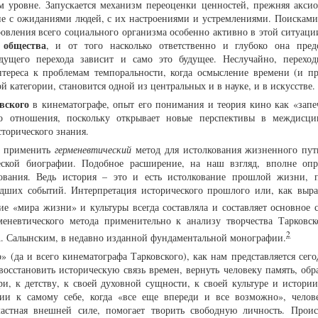
м уровне. Запускается механизм переоценки ценностей, прежняя аксио
ие с ожиданиями людей, с их настроениями и устремлениями. Поисками
ровления всего социального организма особенно активно в этой ситуаци
 общества
, и от того насколько ответственно и глубоко она пред
дущего перехода зависит и само это будущее. Неслучайно, перехо
тереса к проблемам темпоральности, когда осмысление времени (и пр
 категории, становится одной из центральных и в науке, и в искусстве.
вского
в кинематографе, опыт его понимания и теория кино как «запе
го отношения, поскольку открывает новые перспективы в междисц
сторического знания.
я применить
герменевтический
метод для истолкования жизненного пут
ческой биографии. Подобное расширение, на наш взгляд, вполне оп
ования. Ведь история – это и есть истолкование прошлой жизни, 
дших событий. Интерпретация исторического прошлого или, как выра
ние «мира жизни» и культуры всегда составляла и составляет основное 
меневтического метода применительно к анализу творчества Тарковск
2
. Салынским, в недавно изданной фундаментальной монографии.
 (да и всего кинематографа Тарковского), как нам представляется сег
осстановить историческую связь времен, вернуть человеку память, обра
ри, к детству, к своей духовной сущности, к своей культуре и истории
нии к самому себе, когда «все еще впереди и все возможно», челов
астная внешней силе, помогает творить свободную личность. Проис