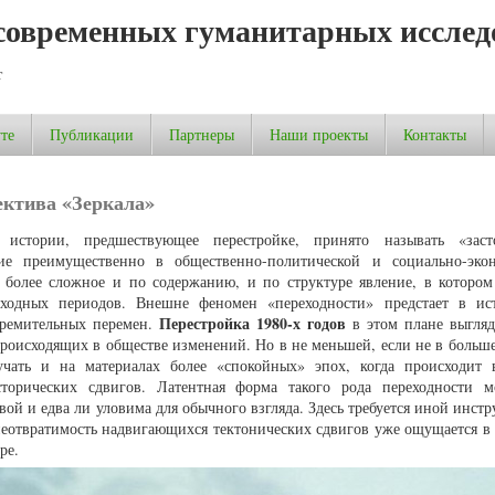
современных гуманитарных исслед
т
те
Публикации
Партнеры
Наши проекты
Контакты
ектива «Зеркала»
й истории, предшествующее перестройке, принято называть «заст
шие преимущественно в общественно-политической и социально-эко
, более сложное и по содержанию, и по структуре явление, в котором
еходных периодов. Внешне феномен «переходности» предстает в ис
Перестройка 1980-х годов
тремительных перемен.
в этом плане выгляд
роисходящих в обществе изменений. Но в не меньшей, если не в больше
учать и на материалах более «спокойных» эпох, когда происходит 
торических сдвигов. Латентная форма такого рода переходности 
ой и едва ли уловима для обычного взгляда. Здесь требуется иной инст
неотвратимость надвигающихся тектонических сдвигов уже ощущается в 
ре.