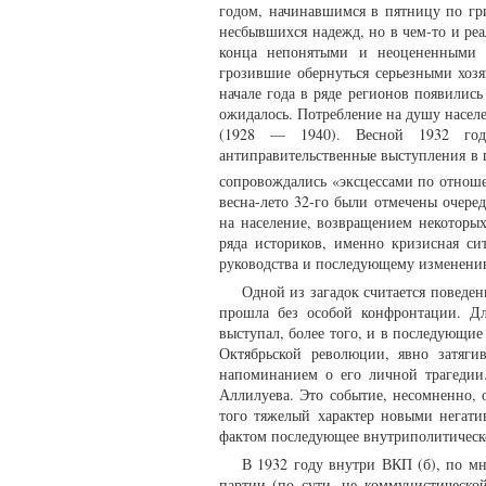
годом, начинавшимся в пятницу по гр
несбывшихся надежд, но в чем-то и реа
конца непонятыми и неоцененными и
грозившие обернуться серьезными хо
начале года в ряде регионов появилис
ожидалось. Потребление на душу населе
(1928 — 1940). Весной 1932 год
антиправительственные выступления в 
сопровождались «эксцессами по отнош
весна-лето 32-го были отмечены очер
на население, возвращением некотор
ряда историков, именно кризисная си
руководства и последующему изменению 
Одной из загадок считается поведен
прошла без особой конфронтации. Д
выступал, более того, и в последующи
Октябрьской революции, явно затяги
напоминанием о его личной трагедии
Аллилуева. Это событие, несомненно, о
того тяжелый характер новыми негати
фактом последующее внутриполитическое
В 1932 году внутри ВКП (б), по м
партии (по сути, не коммунистической