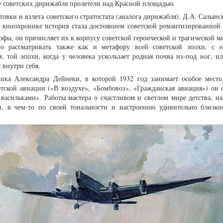
ре советских дирижабля пролетели над Красной площадью.
товки и взлета советского стратостата (аналога дирижабля). Д.А. Салын
в кинохронике история стала достоянием советской романтизированной 
офы, он причисляет их к корпусу советской героической и трагической 
о рассматривать также как и метафору всей советской эпохи, с 
, той эпохи, когда у человека ускользает родная почва из-под ног, ил
 внутри себя.
ика Александра Дейнеки, в которой 1932 год занимает особое место
ской авиации («В воздухе», «Бомбовоз», «Гражданская авиация») он с
васильками». Работы мастера о счастливом и светлом мире детства, н
, в чем-то по своей тональности и настроению удивительно близк