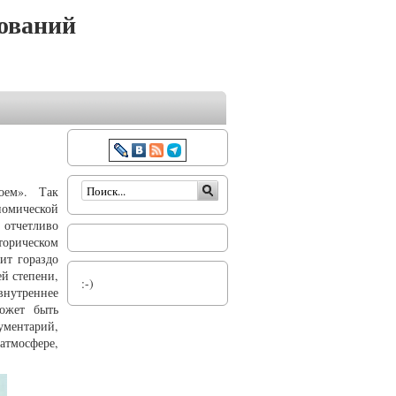
ований
Форма поиска
оем». Так
номической
 отчетливо
торическом
ит гораздо
й степени,
:-)
внутреннее
может быть
рументарий,
атмосфере,