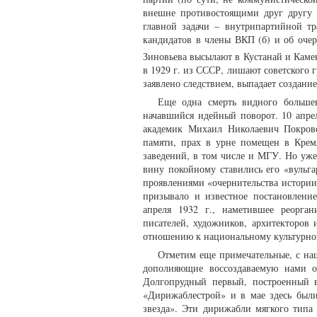
внешне противостоящими друг другу 
главной задачи – внутрипартийной тр
кандидатов в члены ВКП (б) и об оче
Зиновьева высылают в Кустанай и Каме
в 1929 г. из СССР, лишают советского 
заявлено следствием, выпадает создание
Еще одна смерть видного большев
начавшийся идейный поворот. 10 апре
академик Михаил Николаевич Покров
памяти, прах в урне помещен в Крем
заведений, в том числе и МГУ. Но уже 
вину покойному ставились его «вульга
проявлениями «очернительства истории Р
призывало и известное постановлени
апреля 1932 г., наметившее реорга
писателей, художников, архитекторов
отношению к национальному культурно
Отметим еще примечательные, с на
дополняющие воссоздаваемую нами о
Долгопрудный первый, построенный 
«Дирижаблестрой» и в мае здесь был
звезда». Эти дирижабли мягкого типа