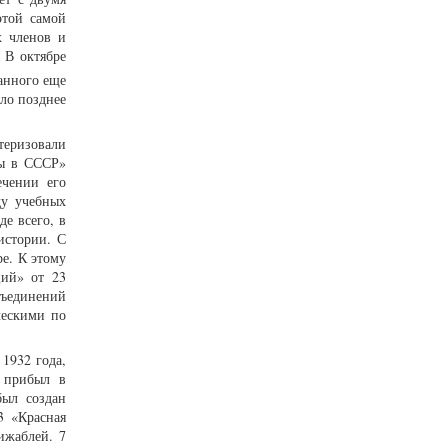
этой самой
х членов и
 В октябре
ланного еще
ыло позднее
теризовали
лы в СССР»
ечении его
ду учебных
е всего, в
истории. С
ре. К этому
ций» от 23
бъединений
ческими по
1932 года,
 прибыл в
был создан
3 «Красная
ижаблей. 7