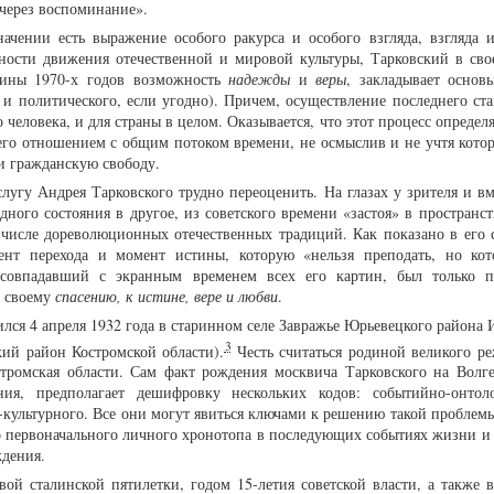
 через воспоминание».
начении есть выражение особого ракурса и особого взгляда, взгляда 
ности движения отечественной и мировой культуры, Тарковский в сво
едины 1970-х годов возможность
надежды
и
веры
, закладывает основ
 и политического, если угодно). Причем, осуществление последнего ста
 человека, и для страны в целом. Оказывается, что этот процесс определ
его отношением с общим потоком времени, не осмыслив и не учтя котор
и гражданскую свободу.
лугу Андрея Тарковского трудно переоценить. На глазах у зрителя и вм
дного состояния в другое, из советского времени «застоя» в пространс
м числе дореволюционных отечественных традиций. Как показано в его
ент перехода и момент истины, которую «нельзя преподать, но ко
 совпадавший с экранным временем всех его картин, был только 
к своему
спасению, к истине, вере и любви
.
лся 4 апреля 1932 года в старинном селе Завражье Юрьевецкого района 
3
й район Костромской области).
Честь считаться родиной великого ре
тромская области. Сам факт рождения москвича Тарковского на Волге
ия, предполагает дешифровку нескольких кодов: событийно-онтоло
-культурного. Все они могут явиться ключами к решению такой проблемы
го первоначального личного хронотопа в последующих событиях жизни и 
ждения.
ой сталинской пятилетки, годом 15-летия советской власти, а также 