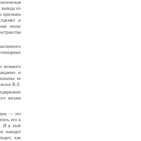
логическая
 выхода из
и призвана
ставляет и
дные эпохи
остранства
чатленного
иплинарных
и великого
равданно и
попытка ее
зился В.Л.
содержание
ого весьма
одня, — это
тить его к
. И в этой
ек находит
ходит, как