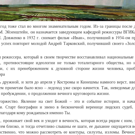
 год тоже стал во многом знаменательным годом. Из-за границы после 
М. Эйзенштейн, он назначается заведующим кафедрой режиссуры ВГИКа,
.П. Довженко в 1932 г. снимает фильм «Иван», получивший в 1934-ом 
го успех повторит молодой Андрей Тарковский, получивший своего «Золо
я режиссера, который в своем творчестве восстанавливал национальные
, противостоящие идеологии не только тоталитарного общества, но 
ии, с их пренебрежением к духовной стороне жизни человека, про
ора
ь дружной, и хотя до апреля у Костромы и Кинешмы намного верст, вве
ем приметам было ясно – ледоход уже скоро начнется. Так, неведомые д
м пробуждении, о продолжении вечного круговорота жизни.
торжество. Явление на свет Божий – это и событие истории, и нач
и. Старт биографии и звено в бесконечной веренице людских судеб, 
лагодаря кому рождаешься именно Ты.
 проживает свой век и уходит в вечность, которая всегда рядом с ним,
всем близко, и тогда отчетливо слышны ее шаги, ее дыхание ощущается 
вственно, что можно рассмотреть ее контуры, силуэты, изломы. Вечнос