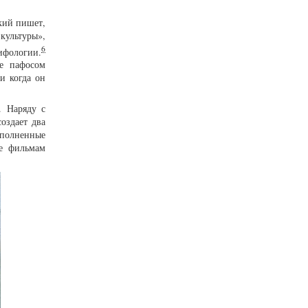
ский пишет,
культуры»,
6
мифологии.
ее пафосом
и когда он
. Наряду с
оздает два
аполненные
ие фильмам