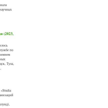
рнала
 научных
я (2023,
илось
службе по
 зимнем
бных
ск, Тула,
,
«Studia
ганизаций
ллунд),