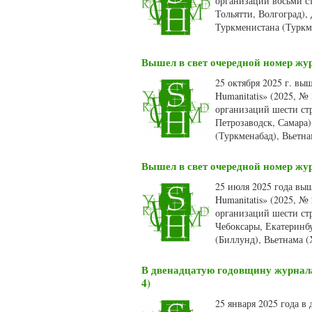
организаций восьми ст
Тольятти, Волгоград),
Туркменистана (Туркм
Вышел в свет очередной номер жур
25 октября 2025 г. вы
Humanitatis» (2025, №
организаций шести стр
Петрозаводск, Самара)
(Туркменабад), Вьетн
Вышел в свет очередной номер жур
25 июля 2025 года вы
Humanitatis» (2025, №
организаций шести ст
Чебоксары, Екатеринбу
(Биллунд), Вьетнама (
В двенадцатую годовщину журнала 
4)
25 января 2025 года в