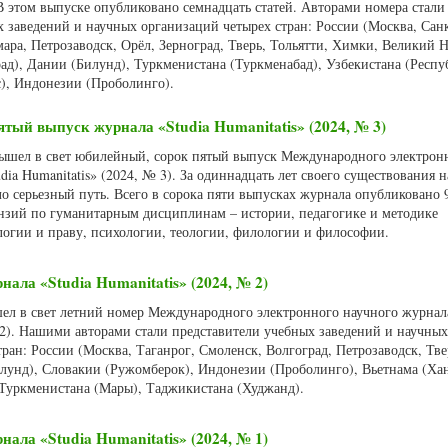
В этом выпуске опубликовано семнадцать статей. Авторами номера стали
 заведений и научных организаций четырех стран: России (Москва, Сан
мара, Петрозаводск, Орёл, Зерноград, Тверь, Тольятти, Химки, Великий 
ад), Дании (Билунд), Туркменистана (Туркменабад), Узбекистана (Респу
с), Индонезии (Проболинго).
тый выпуск журнала «Studia Humanitatis» (2024, № 3)
 вышел в свет юбилейный, сорок пятый выпуск Международного электрон
dia Humanitatis» (2024, № 3). За одиннадцать лет своего существования 
о серьезный путь. Всего в сорока пяти выпусках журнала опубликовано 
ензий по гуманитарным дисциплинам – истории, педагогике и методике
логии и праву, психологии, теологии, филологии и философии.
нала «Studia Humanitatis» (2024, № 2)
шел в свет летний номер Международного электронного научного журнала
 2). Нашими авторами стали представители учебных заведений и научных
ран: России (Москва, Таганрог, Смоленск, Волгоград, Петрозаводск, Тве
ллунд), Словакии (Ружомберок), Индонезии (Проболинго), Вьетнама (Ха
 Туркменистана (Мары), Таджикистана (Худжанд).
нала «Studia Humanitatis» (2024, № 1)