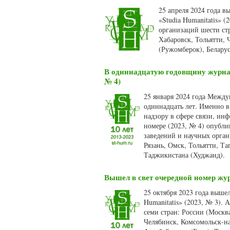
25 апреля 2024 года 
«Studia Humanitatis» 
организаций шести ст
Хабаровск, Тольятти, 
(Ружомберок), Белару
В одиннадцатую годовщину журнала
№ 4)
25 января 2024 года Между
одиннадцать лет. Именно в
надзору в сфере связи, и
номере (2023, № 4) опубли
заведений и научных орган
Рязань, Омск, Тольятти, Т
Таджикистана (Худжанд).
Вышел в свет очередной номер жур
25 октября 2023 года выше
Humanitatis» (2023, № 3).
семи стран: России (Москв
Челябинск, Комсомольск-на