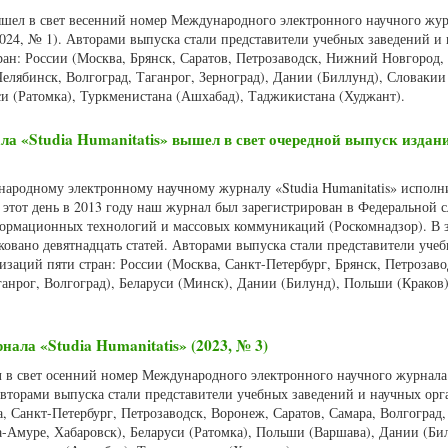
вышел в свет весенний номер Международного электронного научного жу
(2024, № 1). Авторами выпуска стали представители учебных заведений и
ран: России (Москва, Брянск, Саратов, Петрозаводск, Нижний Новгород,
Челябинск, Волгоград, Таганрог, Зерноград), Дании (Биллунд), Словакии
си (Ратомка), Туркменистана (Ашхабад), Таджикистана (Худжант).
 «Studia Humanitatis» вышел в свет очередной выпуск издани
народному электронному научному журналу «Studia Humanitatis» исполн
 этот день в 2013 году наш журнал был зарегистрирован в Федеральной 
нформационных технологий и массовых коммуникаций (Роскомнадзор). В
ковано девятнадцать статей. Авторами выпуска стали представители уче
изаций пяти стран: России (Москва, Санкт-Петербург, Брянск, Петрозавод
аганрог, Волгоград), Беларуси (Минск), Дании (Билунд), Польши (Краков)
нала «Studia Humanitatis» (2023, № 3)
л в свет осенний номер Международного электронного научного журнала 
 Авторами выпуска стали представители учебных заведений и научных ор
а, Санкт-Петербург, Петрозаводск, Воронеж, Саратов, Самара, Волгоград,
-Амуре, Хабаровск), Беларуси (Ратомка), Польши (Варшава), Дании (Би