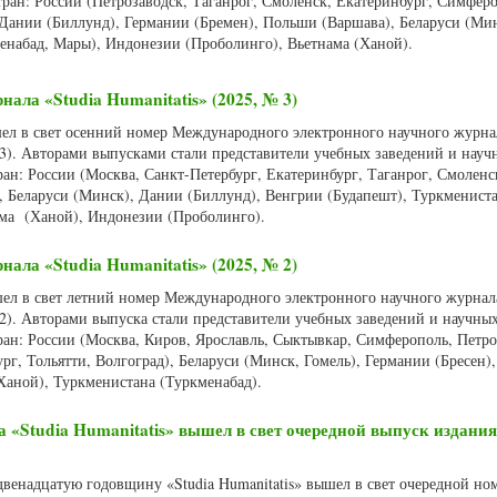
ран: России (Петрозаводск, Таганрог, Смоленск, Екатеринбург, Симфер
 Дании (Биллунд), Германии (Бремен), Польши (Варшава), Беларуси (Мин
енабад, Мары), Индонезии (Проболинго), Вьетнама (Ханой).
нала «Studia Humanitatis» (2025, № 3)
шел в свет осенний номер Международного электронного научного журнал
 3). Авторами выпусками стали представители учебных заведений и науч
ан: России (Москва, Санкт-Петербург, Екатеринбург, Таганрог, Смоленс
, Беларуси (Минск), Дании (Биллунд), Венгрии (Будапешт), Туркменист
ама (Ханой), Индонезии (Проболинго).
нала «Studia Humanitatis» (2025, № 2)
шел в свет летний номер Международного электронного научного журнала
 2). Авторами выпуска стали представители учебных заведений и научны
ран: России (Москва, Киров, Ярославль, Сыктывкар, Симферополь, Петро
рг, Тольятти, Волгоград), Беларуси (Минск, Гомель), Германии (Бресен)
Ханой), Туркменистана (Туркменабад).
«Studia Humanitatis» вышел в свет очередной выпуск издания
 двенадцатую годовщину «Studia Humanitatis» вышел в свет очередной но