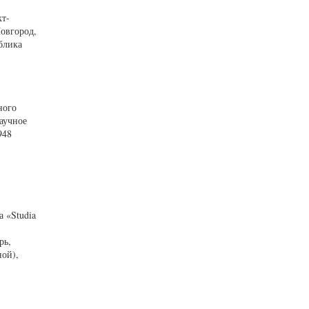
кт-
Новгород,
блика
ного
научное
948
 «Studia
рь,
ной),