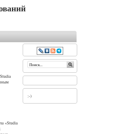
ований
Форма поиска
Studia
онным
:-)
а «Studia
х