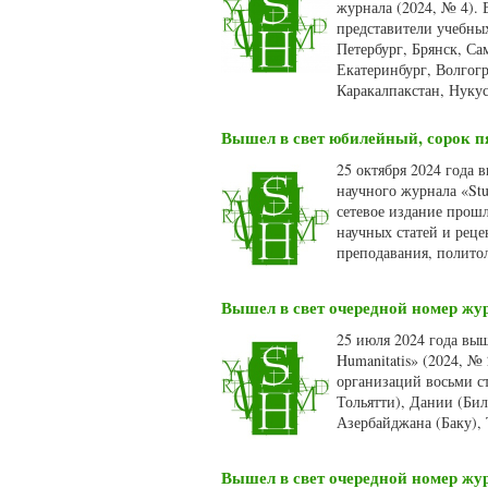
журнала (2024, № 4). 
представители учебных
Петербург, Брянск, Са
Екатеринбург, Волгогр
Каракалпакстан, Нуку
Вышел в свет юбилейный, сорок пя
25 октября 2024 года
научного журнала «Stu
сетевое издание прошл
научных статей и рец
преподавания, полито
Вышел в свет очередной номер жур
25 июля 2024 года вы
Humanitatis» (2024, №
организаций восьми ст
Тольятти), Дании (Би
Азербайджана (Баку),
Вышел в свет очередной номер жур