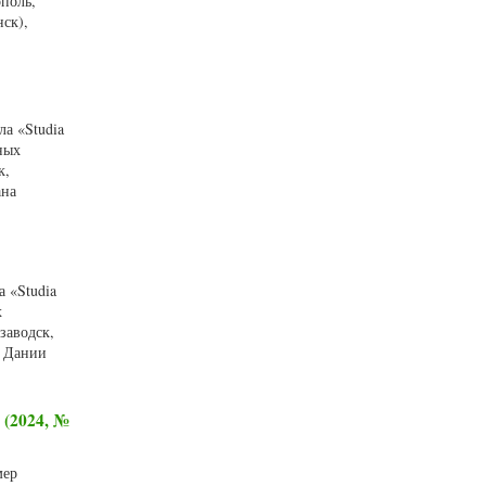
ополь,
ск),
а «Studia
ных
к,
ана
 «Studia
х
заводск,
, Дании
 (2024, №
мер