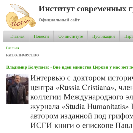
Институт современных 
Официальный сайт
Главная
Новости
Об институте
Публикации
Пар
Вы здесь
Главная
католичество
Владимир Колупаев: «Вне идеи единства Церкви у нас нет 
Интервью с доктором историч
центра «Russia Cristiana», ч
коллегии Международного эл
журнала «Studia Humanitatis
автором изданной под грифом
ИСГИ книги о епископе Павл