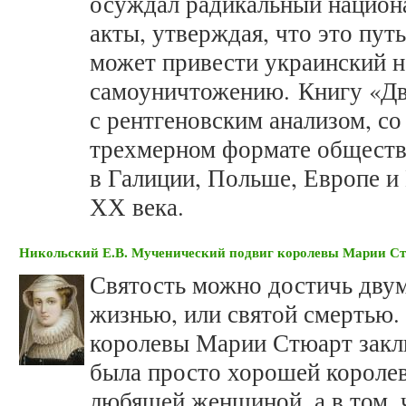
осуждал радикальный национ
акты, утверждая, что это пут
может привести украинский н
самоуничтожению. Книгу «Дв
с рентгеновским анализом, со
трехмерном формате обществ
в Галиции, Польше, Европе и
ХХ века.
Никольский Е.В. Мученический подвиг королевы Марии С
Святость можно достичь двум
жизнью, или святой смертью
королевы Марии Стюарт заклю
была просто хорошей королев
любящей женщиной, а в том, ч