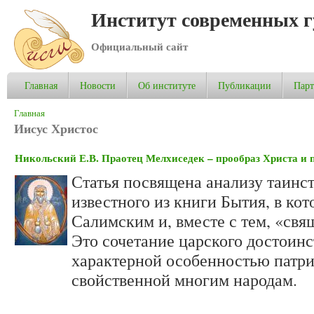
Институт современных 
Официальный сайт
Главная
Новости
Об институте
Публикации
Пар
Вы здесь
Главная
Иисус Христос
Никольский Е.В. Праотец Мелхиседек – прообраз Христа и 
Статья посвящена анализу таинс
известного из книги Бытия, в ко
Салимским и, вместе с тем, «св
Это сочетание царского достоин
характерной особенностью патри
свойственной многим народам.