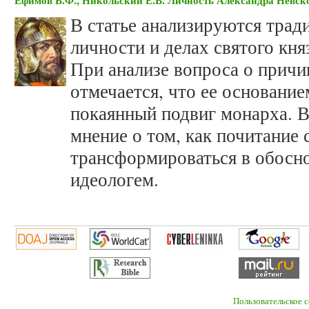
Ефимов В.Ф., Никольский Е.В. Личность Александра Невск
В статье анализируются трад
личности и делах святого кня
При анализе вопроса о причи
отмечается, что ее основани
покаянный подвиг монарха. В
мнение о том, как почитание
трансформироваться в обосн
идеологем.
Пользовательское 