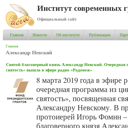
Институт современных 
Официальный сайт
Главная
Новости
Об институте
Публикации
Пар
Вы здесь
Главная
Александр Невский
Святой благоверный князь Александр Невский. Очередная
святость» вышла в эфире радио «Радонеж»
8 марта 2019 года в эфире
очередная программа из ци
святость», посвященная св
Александру Невскому. В п
протоиерей Игорь Фомин – 
благоверного князя Алекса