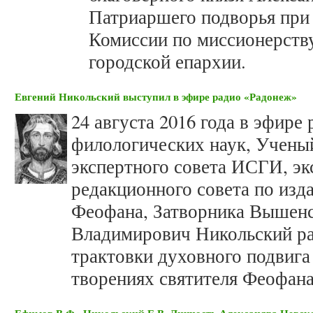
Патриаршего подворья пр
Комиссии по миссионерств
городской епархии.
Евгений Никольский выступил в эфире радио «Радонеж»
24 августа 2016 года в эфире
филологических наук, Учены
экспертного совета ИСГИ, эк
редакционного совета по изд
Феофана, Затворника Вышенс
Владимирович Никольский ра
трактовки духовного подвига
творениях святителя Феофана