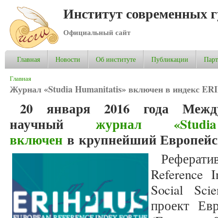
Институт современных 
Официальный сайт
Главная
Новости
Об институте
Публикации
Пар
Вы здесь
Главная
Журнал «Studia Humanitatis» включен в индекс ER
20 января 2016 года Межд
научный
журнал «Studia
включен
в
крупнейший Европейс
Реферати
Reference I
Social Sc
проект Ев