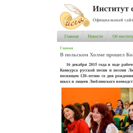
Институт 
Официальный сай
Главная
Новости
Об институ
Вы здесь
Главная
В польском Холме прошел Кон
16 декабря 2015 года в ходе раб
Конкурса русской песни и поэзии Л
посвящен 120-летию со дня рождения
школ и лицеев Люблинского воеводс