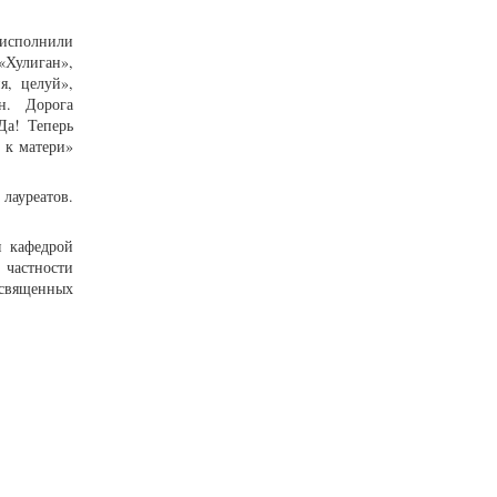
исполнили
«Хулиган»,
я, целуй»,
н. Дорога
Да! Теперь
о к матери»
лауреатов.
я кафедрой
 частности
освященных