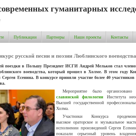
современных гуманитарных исслед
т
те
Публикации
Партнеры
Наши проекты
Контакты
курс русской песни и поэзии Люблинского воеводства
очей поездки в Польшу Президент ИСГИ Андрей Мельков стал член
юблинского воеводства, который прошел в Холме. В этом году Ко
 Сергея Есенина. В конкурсе приняли участие более 40 участников
тва.
Мероприятие было организован
славянской филологии
Института нео
Высшей государственной профессионал
Холма.
Участники Конкурса продемонст
высокое ораторское и музыкальное маст
исполнении произведений Сергея Есенин
показали серьезный уровень владени