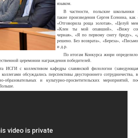
языком.
В частности, польские школьники 
такие произведения Сергея Есенина, как 
«Отговорила роща золотая», «Целуй мен
«Клен ты мой опавший», «Вижу со
черная», «Я по первому снегу бреду», «
решено. Без возврата», «Береза», «Письм
и д.р.
По итогам Конкурса жюри определило 
ественной церемонии награждения победителей.
ента ИСГИ с коллективом кафедры славянской филологии (заведующа
 коллегами обсуждались перспективы двустороннего сотрудничества, в
о-образовательных и культурно-просветительских мероприятий, п
 Польше.