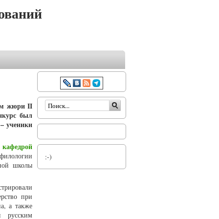
ований
Форма поиска
ом жюри II
нкурс был
 – ученики
кафедрой
о
филологии
:-)
ьной школы
рировали
ерство при
а, а также
я русским