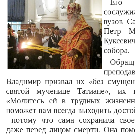
Его В
сослуж
вузов С
Петр М
Куксев
собора.
Обра
препод
Владимир призвал их «без смущен
святой мученице Татиане», их н
«Молитесь ей в трудных жизненн
поможет вам всегда выходить дост
потому что сама сохранила свое
даже перед лицом смерти. Она пом