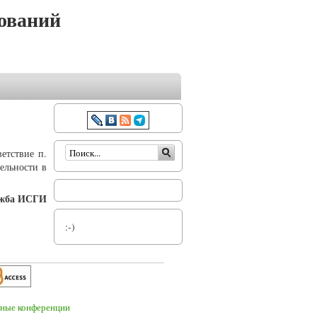
ований
Форма поиска
етствие п.
ельности в
ужба ИСГИ
:-)